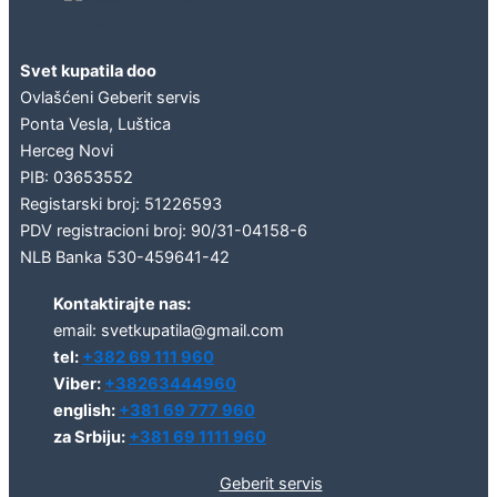
Geberit concept
Svet kupatila doo
Ovlašćeni Geberit servis
Ponta Vesla, Luštica
Herceg Novi
PIB: 03653552
Registarski broj: 51226593
PDV registracioni broj: 90/31-04158-6
NLB Banka 530-459641-42
Kontaktirajte nas:
email: svetkupatila@gmail.com
tel:
+382 69 111 960
Viber:
+38263444960
english:
+381 69 777 960
za Srbiju:
+381 69 1111 960
Geberit servis