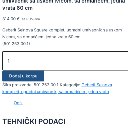
umivaonik sa uskom ivicom, sa ormarićem, jedna
vrata 60 cm
314,00
€
sa PDV-om
Geberit Selnova Square komplet, ugradni umivaonik sa uskom
ivicom, sa ormarićem, jedna vrata 60 cm
(501.253.00.1)
Dodaj u korpu
Šifra proizvoda:
501.253.00.1
Kategorija:
Geberit Selnova
kompleti, ugradni umivaonik, sa ormarićem, jedna vrata
Opis
TEHNIČKI PODACI