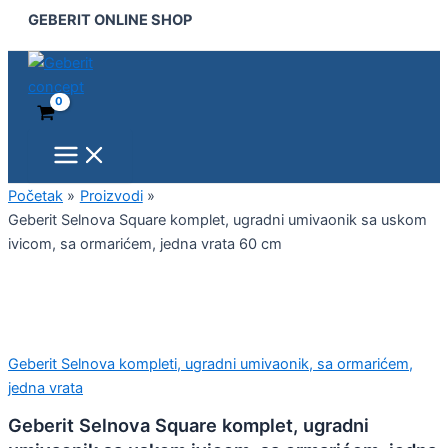
Main
Geberit
Pređi
GEBERIT ONLINE SHOP
Menu
Selnova
na
Square
sadržaj
komplet,
ugradni
umivaonik
sa
uskom
ivicom,
sa
Početak
Proizvodi
ormarićem,
Geberit Selnova Square komplet, ugradni umivaonik sa uskom
jedna
ivicom, sa ormarićem, jedna vrata 60 cm
vrata
60
cm
količina
Geberit Selnova kompleti, ugradni umivaonik, sa ormarićem,
jedna vrata
Geberit Selnova Square komplet, ugradni