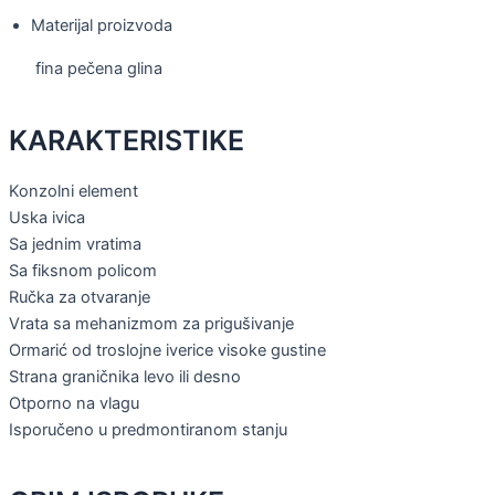
Materijal proizvoda
fina pečena glina
KARAKTERISTIKE
Konzolni element
Uska ivica
Sa jednim vratima
Sa fiksnom policom
Ručka za otvaranje
Vrata sa mehanizmom za prigušivanje
Ormarić od troslojne iverice visoke gustine
Strana graničnika levo ili desno
Otporno na vlagu
Isporučeno u predmontiranom stanju