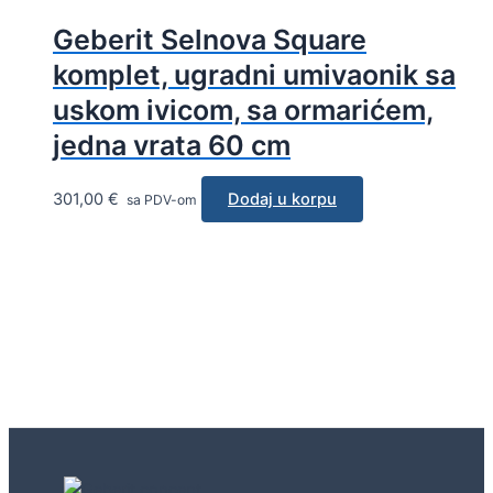
Geberit Selnova Square
komplet, ugradni umivaonik sa
uskom ivicom, sa ormarićem,
jedna vrata 60 cm
301,00
€
Dodaj u korpu
sa PDV-om