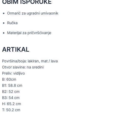
OBIM ISPORUKE
Ormarić za ugradni umivaonik
Ručka
Materijal za pričvršćivanje
ARTIKAL
Površina/boja: lakiran, mat / lava
Otvor slavine: na sredini
Preliv: vidljivo
B: 60cm
B1: 58.8 cm
B2: 52 cm
B3: 54 cm
H: 65.2 cm
T: 50.2 cm