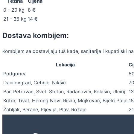
Težina
Cijena
0 - 20 kg
8 €
21 - 35 kg
14 €
Dostava kombijem:
Kombijem se dostavljaju tuš kade, sanitarije i kupatilsk
Lokacija
Ci
Podgorica
50
Danilovgrad, Cetinje, Nikšić
70
Bar, Petrovac, Sveti Stefan, Radanovići, Kolašin, Ulcinj
13
Kotor, Tivat, Herceg Novi, Risan, Mojkovac, Bijelo Polje
15
Žabljak, Berane, Pljevlja, Plav, Rožaje
21