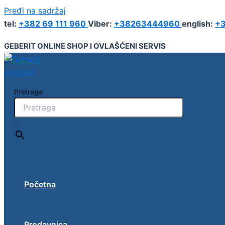
Pređi na sadržaj
tel:
+382 69 111 960
Viber:
+38263444960
english:
+3
GEBERIT ONLINE SHOP I OVLAŠĆENI SERVIS
Pretraga
×
Početna
Prodavnica