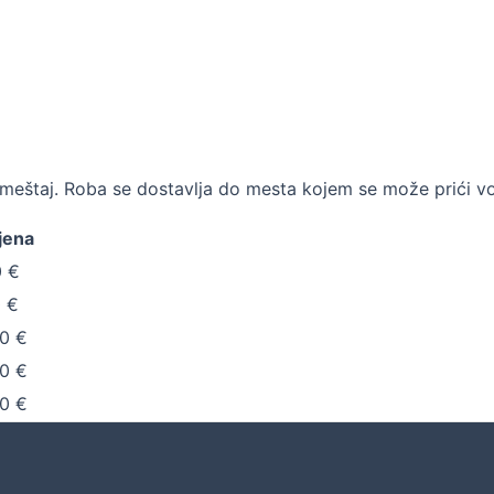
i nameštaj. Roba se dostavlja do mesta kojem se može prići 
jena
 €
 €
0 €
0 €
0 €