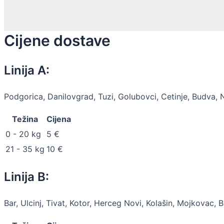
Cijene dostave
Linija A:
Podgorica, Danilovgrad, Tuzi, Golubovci, Cetinje, Budva, 
Težina
Cijena
0 - 20 kg
5 €
21 - 35 kg
10 €
Linija B:
Bar, Ulcinj, Tivat, Kotor, Herceg Novi, Kolašin, Mojkovac, Bi