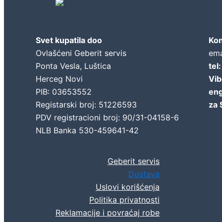
Geberit concept
Svet kupatila doo
Kon
Ovlašćeni Geberit servis
ema
Ponta Vesla, Luštica
tel
Herceg Novi
Vib
PIB: 03653552
eng
Registarski broj: 51226593
za 
PDV registracioni broj: 90/31-04158-6
NLB Banka 530-459641-42
Geberit servis
Dostava
Uslovi korišćenja
Politika privatnosti
Reklamacije i povraćaj robe