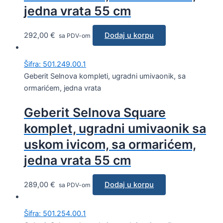
jedna vrata 55 cm
292,00
€
Dodaj u korpu
sa PDV-om
Šifra: 501.249.00.1
Geberit Selnova kompleti, ugradni umivaonik, sa
ormarićem, jedna vrata
Geberit Selnova Square
komplet, ugradni umivaonik sa
uskom ivicom, sa ormarićem,
jedna vrata 55 cm
289,00
€
Dodaj u korpu
sa PDV-om
Šifra: 501.254.00.1