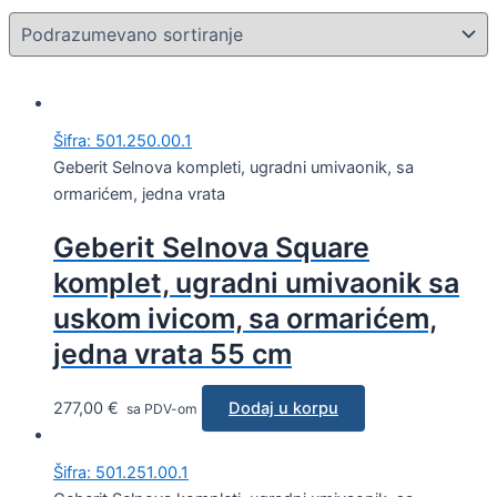
Šifra: 501.250.00.1
Geberit Selnova kompleti, ugradni umivaonik, sa
ormarićem, jedna vrata
Geberit Selnova Square
komplet, ugradni umivaonik sa
uskom ivicom, sa ormarićem,
jedna vrata 55 cm
277,00
€
Dodaj u korpu
sa PDV-om
Šifra: 501.251.00.1