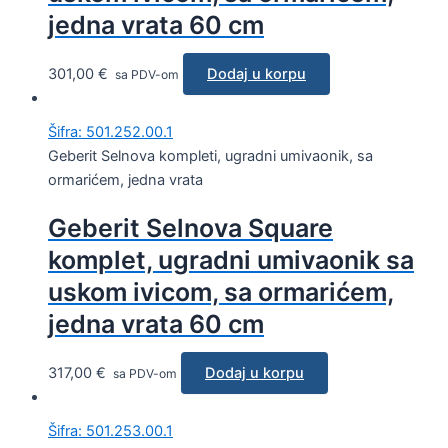
jedna vrata 60 cm
301,00
€
Dodaj u korpu
sa PDV-om
Šifra: 501.252.00.1
Geberit Selnova kompleti, ugradni umivaonik, sa
ormarićem, jedna vrata
Geberit Selnova Square
komplet, ugradni umivaonik sa
uskom ivicom, sa ormarićem,
jedna vrata 60 cm
317,00
€
Dodaj u korpu
sa PDV-om
Šifra: 501.253.00.1