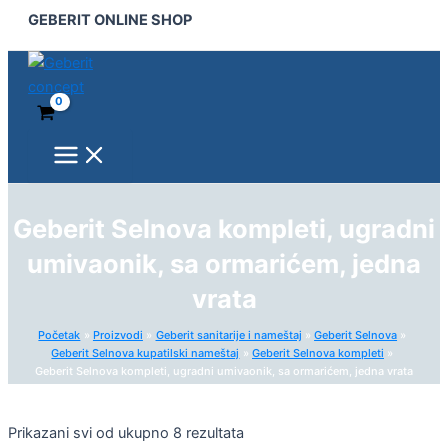
Main
Pređi
GEBERIT ONLINE SHOP
Menu
na
sadržaj
Geberit Selnova kompleti, ugradni
umivaonik, sa ormarićem, jedna
vrata
Početak
Proizvodi
Geberit sanitarije i nameštaj
Geberit Selnova
Geberit Selnova kupatilski nameštaj
Geberit Selnova kompleti
Geberit Selnova kompleti, ugradni umivaonik, sa ormarićem, jedna vrata
Prikazani svi od ukupno 8 rezultata