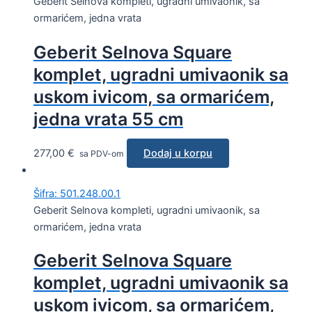
Geberit Selnova kompleti, ugradni umivaonik, sa
ormarićem, jedna vrata
Geberit Selnova Square
komplet, ugradni umivaonik sa
uskom ivicom, sa ormarićem,
jedna vrata 55 cm
277,00
€
Dodaj u korpu
sa PDV-om
Šifra: 501.248.00.1
Geberit Selnova kompleti, ugradni umivaonik, sa
ormarićem, jedna vrata
Geberit Selnova Square
komplet, ugradni umivaonik sa
uskom ivicom, sa ormarićem,