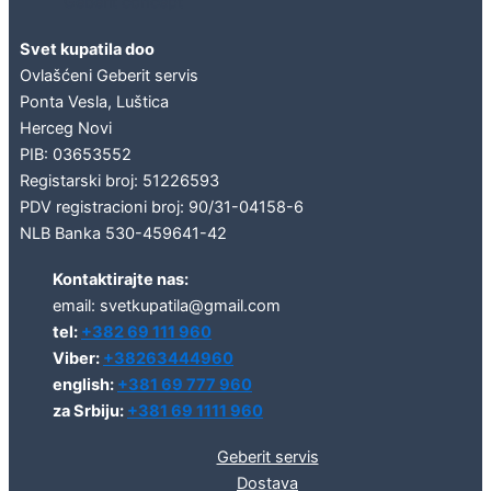
Geberit concept
Svet kupatila doo
Ovlašćeni Geberit servis
Ponta Vesla, Luštica
Herceg Novi
PIB: 03653552
Registarski broj: 51226593
PDV registracioni broj: 90/31-04158-6
NLB Banka 530-459641-42
Kontaktirajte nas:
email: svetkupatila@gmail.com
tel:
+382 69 111 960
Viber:
+38263444960
english:
+381 69 777 960
za Srbiju:
+381 69 1111 960
Geberit servis
Dostava