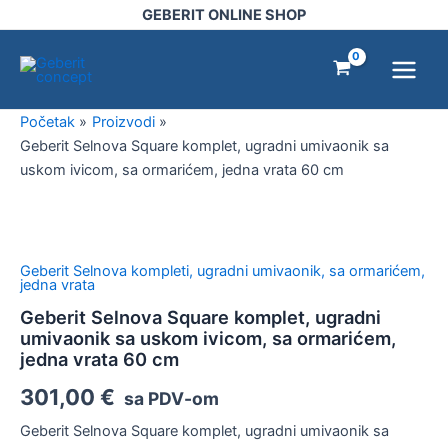
komplet,
Pređi
GEBERIT ONLINE SHOP
ugradni
na
Main
umivaonik
sadržaj
sa
Menu
uskom
ivicom,
Početak
Proizvodi
sa
Geberit Selnova Square komplet, ugradni umivaonik sa
ormarićem,
jedna
uskom ivicom, sa ormarićem, jedna vrata 60 cm
vrata
60
Geberit
cm
Selnova
količina
Square
Geberit Selnova kompleti, ugradni umivaonik, sa ormarićem,
komplet,
jedna vrata
ugradni
Geberit Selnova Square komplet, ugradni
umivaonik
umivaonik sa uskom ivicom, sa ormarićem,
sa
jedna vrata 60 cm
uskom
ivicom,
301,00
€
sa PDV-om
sa
ormarićem,
Geberit Selnova Square komplet, ugradni umivaonik sa
jedna