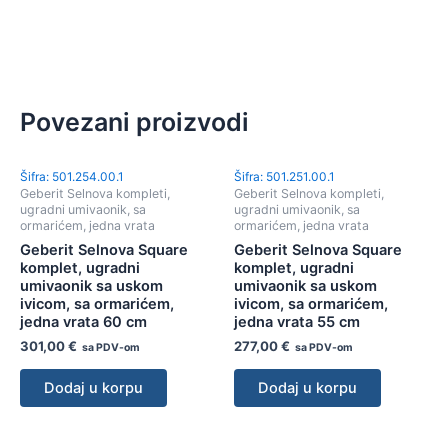
Povezani proizvodi
Šifra: 501.254.00.1
Šifra: 501.251.00.1
Geberit Selnova kompleti,
Geberit Selnova kompleti,
ugradni umivaonik, sa
ugradni umivaonik, sa
ormarićem, jedna vrata
ormarićem, jedna vrata
Geberit Selnova Square
Geberit Selnova Square
komplet, ugradni
komplet, ugradni
umivaonik sa uskom
umivaonik sa uskom
ivicom, sa ormarićem,
ivicom, sa ormarićem,
jedna vrata 60 cm
jedna vrata 55 cm
301,00
€
277,00
€
sa PDV-om
sa PDV-om
Dodaj u korpu
Dodaj u korpu