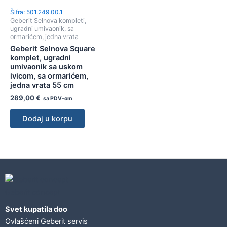
Šifra: 501.249.00.1
Geberit Selnova kompleti,
ugradni umivaonik, sa
ormarićem, jedna vrata
Geberit Selnova Square
komplet, ugradni
umivaonik sa uskom
ivicom, sa ormarićem,
jedna vrata 55 cm
289,00
€
sa PDV-om
Dodaj u korpu
Geberit concept
Svet kupatila doo
Ovlašćeni Geberit servis