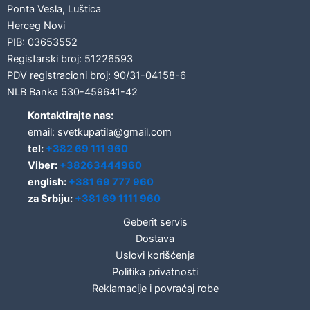
Ponta Vesla, Luštica
Herceg Novi
PIB: 03653552
Registarski broj: 51226593
PDV registracioni broj: 90/31-04158-6
NLB Banka 530-459641-42
Kontaktirajte nas:
email: svetkupatila@gmail.com
tel:
+382 69 111 960
Viber:
+38263444960
english:
+381 69 777 960
za Srbiju:
+381 69 1111 960
Geberit servis
Dostava
Uslovi korišćenja
Politika privatnosti
Reklamacije i povraćaj robe