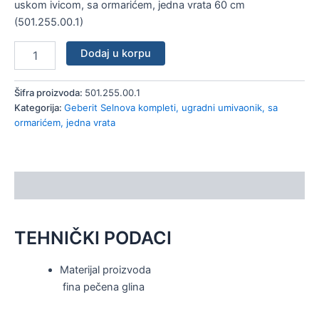
uskom ivicom, sa ormarićem, jedna vrata 60 cm
vrata
(501.255.00.1)
60
cm
količina
Dodaj u korpu
Šifra proizvoda:
501.255.00.1
Kategorija:
Geberit Selnova kompleti, ugradni umivaonik, sa
ormarićem, jedna vrata
Opis
TEHNIČKI PODACI
Materijal proizvoda
fina pečena glina