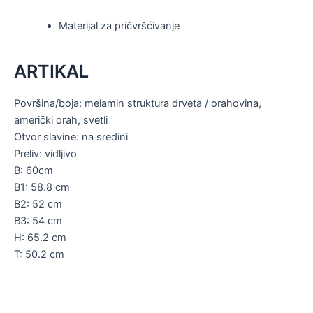
Materijal za pričvršćivanje
ARTIKAL
Površina/boja: melamin struktura drveta / orahovina,
američki orah, svetli
Otvor slavine: na sredini
Preliv: vidljivo
B: 60cm
B1: 58.8 cm
B2: 52 cm
B3: 54 cm
H: 65.2 cm
T: 50.2 cm