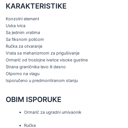
KARAKTERISTIKE
Konzolni element
Uska ivica
Sa jednim vratima
Sa fiksnom policom
Ručka za otvaranje
Vrata sa mehanizmom za prigušivanje
Ormarić od troslojne iverice visoke gustine
Strana graničnika levo ili desno
Otporno na vlagu
Isporučeno u predmontiranom stanju
OBIM ISPORUKE
Ormarić za ugradni umivaonik
Ručka