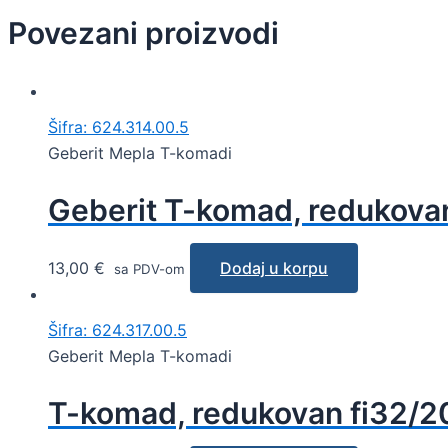
Povezani proizvodi
Šifra: 624.314.00.5
Geberit Mepla T-komadi
Geberit T-komad, redukova
13,00
€
Dodaj u korpu
sa PDV-om
Šifra: 624.317.00.5
Geberit Mepla T-komadi
T-komad, redukovan fi32/2