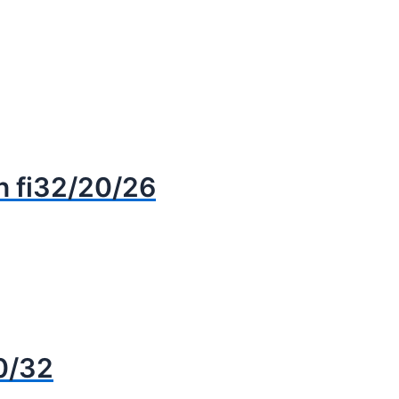
n fi32/20/26
0/32