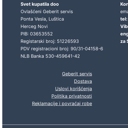
Svet kupatila doo
Kon
Ovlašćeni Geberit servis
ema
Ponta Vesla, Luštica
tel
Herceg Novi
Vib
PIB: 03653552
eng
Registarski broj: 51226593
za 
PDV registracioni broj: 90/31-04158-6
NLB Banka 530-459641-42
Geberit servis
Dostava
Uslovi korišćenja
Politika privatnosti
Reklamacije i povraćaj robe