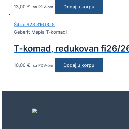
13,00
€
Dodaj u korpu
sa PDV-om
Šifra: 623.316.00.5
Geberit Mepla T-komadi
T-komad, redukovan fi26/2
10,00
€
Dodaj u korpu
sa PDV-om
Geberit concept