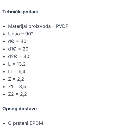
Tehnički podaci
Materijal proizvoda – PVDF
Ugao – 90°
dØ = 40
d1Ø = 20
d2Ø = 40
L = 13,2
L1 = 6,4
Z = 2,2
Z1 = 3,5
Z2 = 2,2
Opseg dostave
O prsteni EPDM