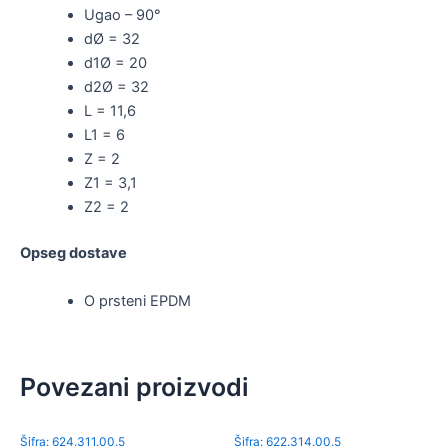
Ugao – 90°
dØ = 32
d1Ø = 20
d2Ø = 32
L = 11,6
L1 = 6
Z = 2
Z1 = 3,1
Z2 = 2
Opseg dostave
O prsteni EPDM
Povezani proizvodi
Šifra: 624.311.00.5
Šifra: 622.314.00.5