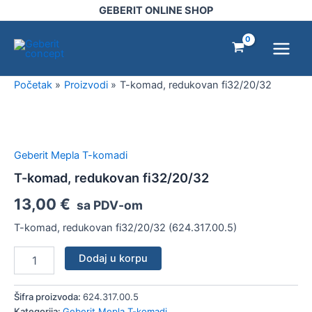
fi32/20/32
Pređi
GEBERIT ONLINE SHOP
količina
na
Main
sadržaj
Menu
Početak
Proizvodi
T-komad, redukovan fi32/20/32
T-
komad,
redukovan
Geberit Mepla T-komadi
fi32/20/32
količina
T-komad, redukovan fi32/20/32
13,00
€
sa PDV-om
T-komad, redukovan fi32/20/32 (624.317.00.5)
Dodaj u korpu
Šifra proizvoda:
624.317.00.5
Kategorija:
Geberit Mepla T-komadi