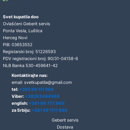
Geberit concept
Svet kupatila doo
Ovlašćeni Geberit servis
Ponta Vesla, Luštica
Herceg Novi
PIB: 03653552
Registarski broj: 51226593
PDV registracioni broj: 90/31-04158-6
NLB Banka 530-459641-42
Kontaktirajte nas:
email: svetkupatila@gmail.com
tel:
+382 69 111 960
Viber:
+38263444960
english:
+381 69 777 960
za Srbiju:
+381 69 1111 960
Geberit servis
Dostava