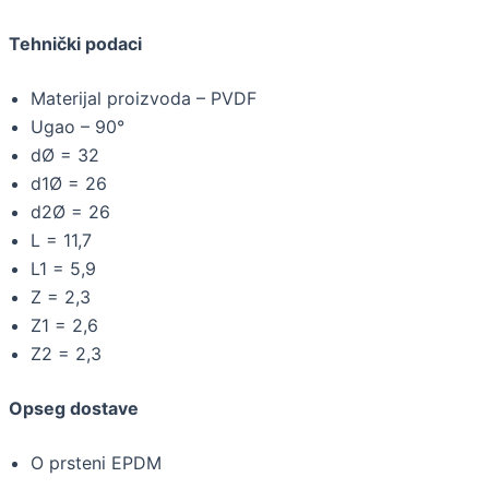
Tehnički podaci
Materijal proizvoda – PVDF
Ugao – 90°
dØ = 32
d1Ø = 26
d2Ø = 26
L = 11,7
L1 = 5,9
Z = 2,3
Z1 = 2,6
Z2 = 2,3
Opseg dostave
O prsteni EPDM