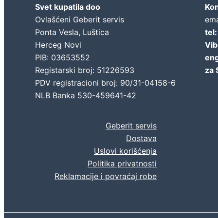
Svet kupatila doo
Kon
Ovlašćeni Geberit servis
ema
Ponta Vesla, Luštica
tel
Herceg Novi
Vib
PIB: 03653552
eng
Registarski broj: 51226593
za 
PDV registracioni broj: 90/31-04158-6
NLB Banka 530-459641-42
Geberit servis
Dostava
Uslovi korišćenja
Politika privatnosti
Reklamacije i povraćaj robe