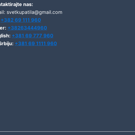
taktirajte nas:
il: svetkupatila@gmail.com
:
+382 69 111 960
er:
+38263444960
lish:
+381 69 777 960
Srbiju:
+381 69 1111 960