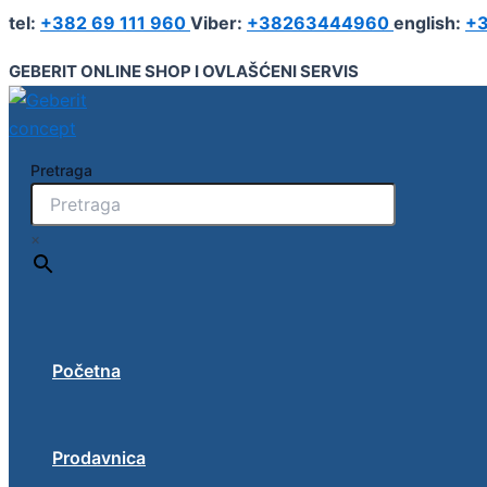
T-
Pređi
tel:
+382 69 111 960
Viber:
+38263444960
english:
+3
komad,
na
redukovan
sadržaj
GEBERIT ONLINE SHOP I OVLAŠĆENI SERVIS
fi32/26/26
količina
Pretraga
×
Početna
Prodavnica