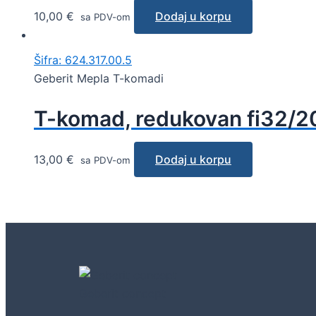
10,00
€
Dodaj u korpu
sa PDV-om
Šifra: 624.317.00.5
Geberit Mepla T-komadi
T-komad, redukovan fi32/2
13,00
€
Dodaj u korpu
sa PDV-om
Geberit concept