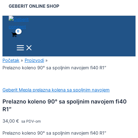
Main
Prelazno
Pređi
GEBERIT ONLINE SHOP
Menu
koleno
na
90°
sadržaj
sa
spoljnim
navojem
fi40
R1"
količina
Početak
Proizvodi
Prelazno koleno 90° sa spoljnim navojem fi40 R1″
Geberit Mepla prelazna kolena sa spoljnim navojem
Prelazno koleno 90° sa spoljnim navojem fi40
R1″
34,00
€
sa PDV-om
Prelazno koleno 90° sa spoljnim navojem fi40 R1″