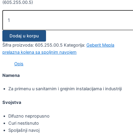
(605.255.00.5)
Dodaj u korpu
Šifra proizvoda:
605.255.00.5
Kategorija:
Geberit Mepla
prelazna kolena sa spoljnim navojem
Opis
Namena
Za primenu u sanitarnim i grejnim instalacijama i industriji
Svojstva
Difuzno nepropusno
Curi nestisnuto
Spoljašnji navoj