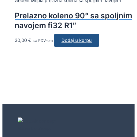
Geberit Mepla prelazna kolena sa spoljnim navojem
Prelazno koleno 90° sa spoljnim
navojem fi32 R1″
30,00
€
Dodaj u korpu
sa PDV-om
Geberit concept