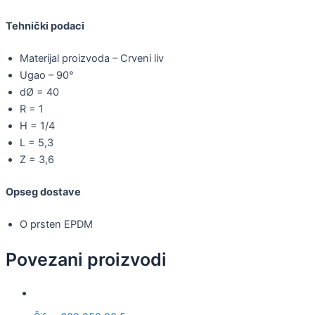
Tehnički podaci
Materijal proizvoda – Crveni liv
Ugao – 90°
dØ = 40
R = 1
H = 1/4
L = 5,3
Z = 3,6
Opseg dostave
O prsten EPDM
Povezani proizvodi