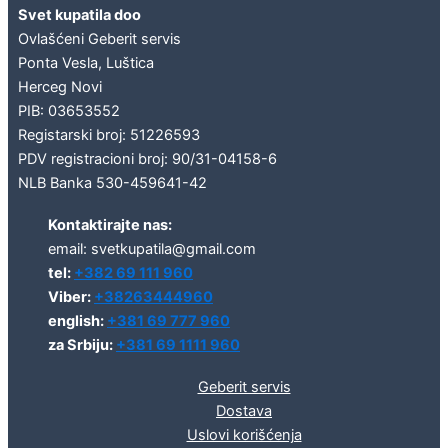
Svet kupatila doo
Ovlašćeni Geberit servis
Ponta Vesla, Luštica
Herceg Novi
PIB: 03653552
Registarski broj: 51226593
PDV registracioni broj: 90/31-04158-6
NLB Banka 530-459641-42
Kontaktirajte nas:
email: svetkupatila@gmail.com
tel:
+382 69 111 960
Viber:
+38263444960
english:
+381 69 777 960
za Srbiju:
+381 69 1111 960
Geberit servis
Dostava
Uslovi korišćenja