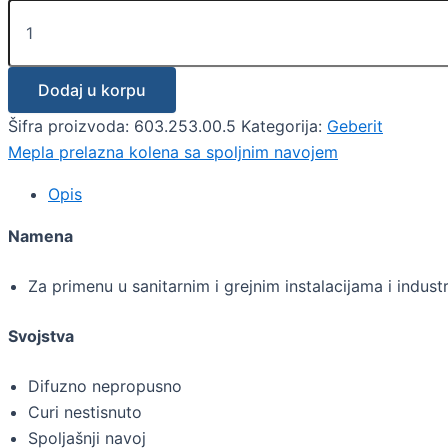
Dodaj u korpu
Šifra proizvoda:
603.253.00.5
Kategorija:
Geberit
Mepla prelazna kolena sa spoljnim navojem
Opis
Namena
Za primenu u sanitarnim i grejnim instalacijama i industri
Svojstva
Difuzno nepropusno
Curi nestisnuto
Spoljašnji navoj