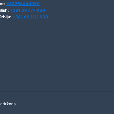
er:
+38263444960
lish:
+381 69 777 960
Srbiju:
+381 69 1111 960
zadržana