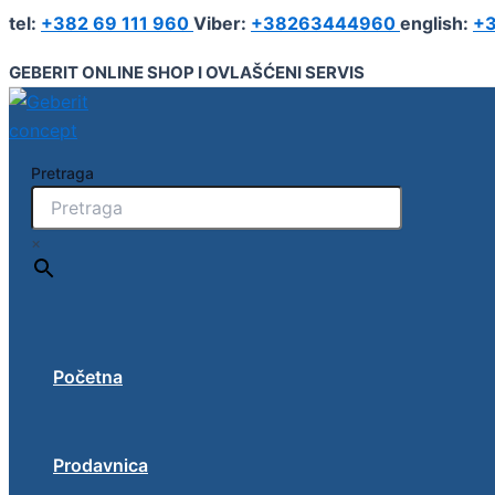
Geberit
Pređi
tel:
+382 69 111 960
Viber:
+38263444960
english:
+3
Prelazno
na
koleno
sadržaj
GEBERIT ONLINE SHOP I OVLAŠĆENI SERVIS
90°
sa
spoljnim
navojem
fi26
Pretraga
R3/4"
količina
×
Početna
Prodavnica