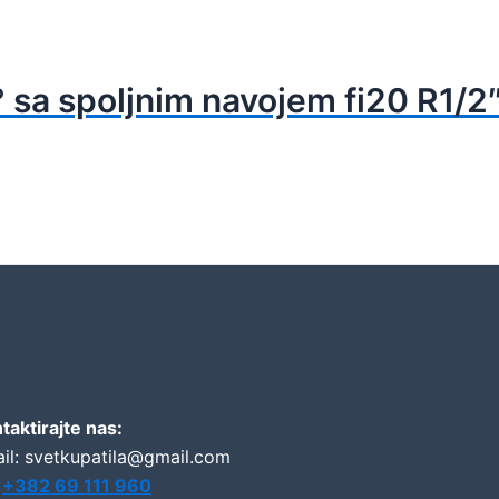
 sa spoljnim navojem fi20 R1/2
taktirajte nas:
il: svetkupatila@gmail.com
:
+382 69 111 960