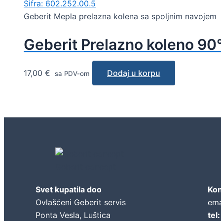
Šifra: 602.252.00.5
Geberit Mepla prelazna kolena sa spoljnim navojem
Geberit Prelazno koleno 90°
17,00
€
Dodaj u korpu
sa PDV-om
Geberit concept
Svet kupatila doo
Kon
Ovlašćeni Geberit servis
ema
Ponta Vesla, Luštica
tel