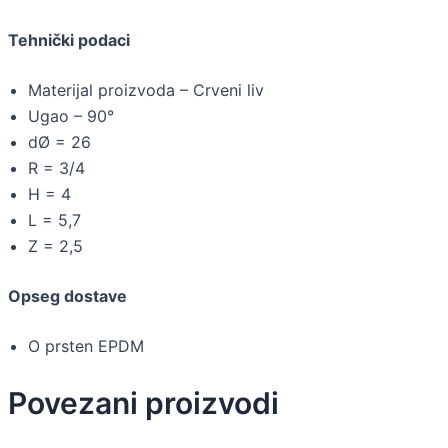
Tehnički podaci
Materijal proizvoda – Crveni liv
Ugao – 90°
dØ = 26
R = 3/4
H = 4
L = 5,7
Z = 2,5
Opseg dostave
O prsten EPDM
Povezani proizvodi