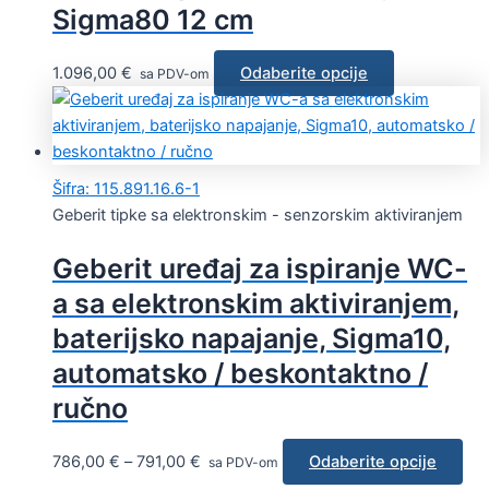
Sigma80 12 cm
1.096,00
€
Odaberite opcije
sa PDV-om
Šifra: 115.891.16.6-1
Geberit tipke sa elektronskim - senzorskim aktiviranjem
Geberit uređaj za ispiranje WC-
a sa elektronskim aktiviranjem,
baterijsko napajanje, Sigma10,
automatsko / beskontaktno /
ručno
786,00
€
–
791,00
€
Odaberite opcije
sa PDV-om