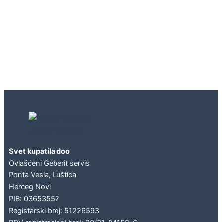
Geberit concept
Svet kupatila doo
Ovlašćeni Geberit servis
Ponta Vesla, Luštica
Herceg Novi
PIB: 03653552
Registarski broj: 51226593