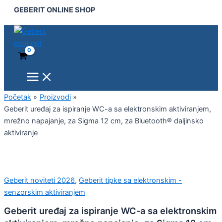
Main
Geberit
Pređi
NOVO!
GEBERIT ONLINE SHOP
Menu
uređaj
na
za
sadržaj
ispiranje
WC-
a
sa
elektronskim
aktiviranjem,
mrežno
Početak
Proizvodi
napajanje,
Geberit uređaj za ispiranje WC-a sa elektronskim aktiviranjem,
za
mrežno napajanje, za Sigma 12 cm, za Bluetooth® daljinsko
Sigma
aktiviranje
12
cm,
za
Bluetooth®
daljinsko
Geberit noviteti 2026
,
Geberit tipke sa elektronskim -
aktiviranje
senzorskim aktiviranjem
količina
Geberit uređaj za ispiranje WC-a sa elektronskim