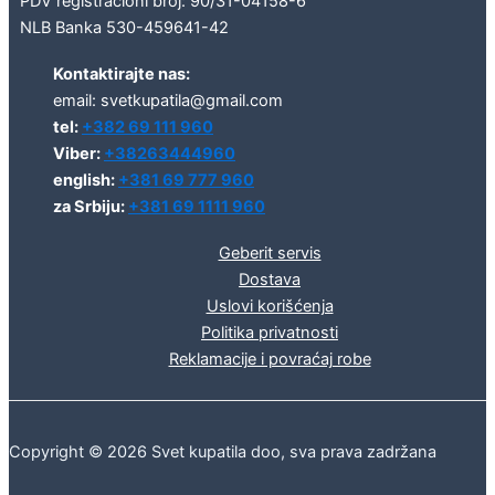
PDV registracioni broj: 90/31-04158-6
NLB Banka 530-459641-42
Kontaktirajte nas:
email: svetkupatila@gmail.com
tel:
+382 69 111 960
Viber:
+38263444960
english:
+381 69 777 960
za Srbiju:
+381 69 1111 960
Geberit servis
Dostava
Uslovi korišćenja
Politika privatnosti
Reklamacije i povraćaj robe
Copyright © 2026 Svet kupatila doo, sva prava zadržana