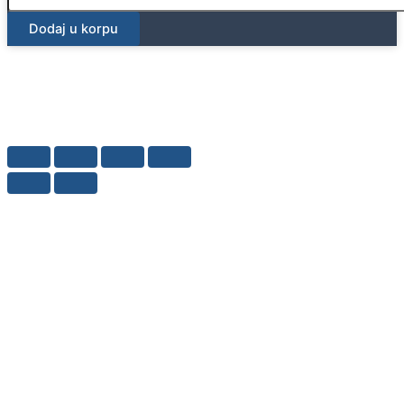
za
Dodaj u korpu
dvokoličinsko
ispiranje,
Bluetooth®
količina