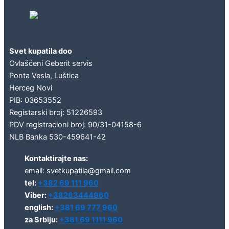
Geberit concept
Svet kupatila doo
Ovlašćeni Geberit servis
Ponta Vesla, Luštica
Herceg Novi
PIB: 03653552
Registarski broj: 51226593
PDV registracioni broj: 90/31-04158-6
NLB Banka 530-459641-42
Kontaktirajte nas:
email: svetkupatila@gmail.com
tel:
+382 69 111 960
Viber:
+38263444960
english:
+381 69 777 960
za Srbiju:
+381 69 1111 960