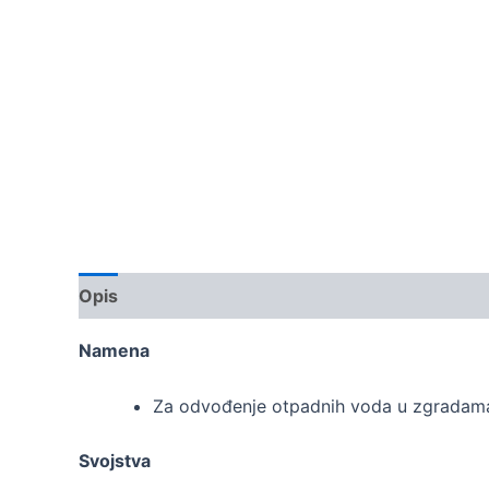
Opis
Namena
Za odvođenje otpadnih voda u zgradam
Svojstva