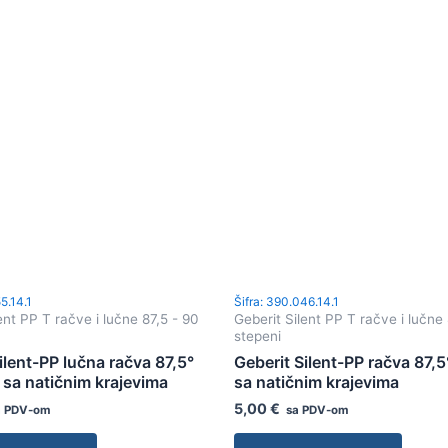
5.14.1
Šifra: 390.046.14.1
ent PP T račve i lučne 87,5 - 90
Geberit Silent PP T račve i lučne 
stepeni
ilent-PP lučna račva 87,5°
Geberit Silent-PP račva 87,5
 sa natičnim krajevima
sa natičnim krajevima
5,00
€
 PDV-om
sa PDV-om