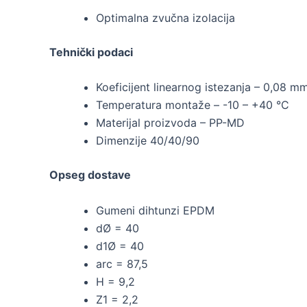
Optimalna zvučna izolacija
Tehnički podaci
Koeficijent linearnog istezanja – 0,08 m
Temperatura montaže – -10 – +40 °C
Materijal proizvoda – PP-MD
Dimenzije 40/40/90
Opseg dostave
Gumeni dihtunzi EPDM
dØ = 40
d1Ø = 40
arc = 87,5
H = 9,2
Z1 = 2,2