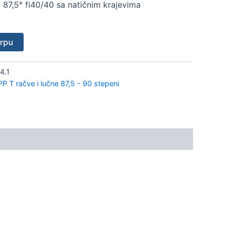
 87,5° fi40/40 sa natičnim krajevima
orpu
4.1
PP T račve i lučne 87,5 - 90 stepeni