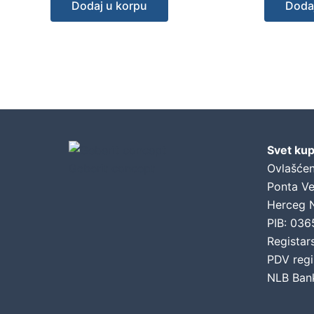
Dodaj u korpu
Doda
Svet kup
Geberit concept
Ovlašćen
Ponta Ve
Herceg 
PIB: 03
Registar
PDV regi
NLB Ban