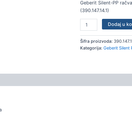
Geberit Silent-PP račva
natičnim
krajevima
(390.147.14.1)
količina
Dodaj u k
Šifra proizvoda:
390.147.1
Kategorija:
Geberit Silent 
a