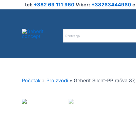
Pređi
tel:
+382 69 111 960
Viber:
+38263444960
e
na
sadržaj
Početak
Proizvodi
Geberit Silent-PP račva 87