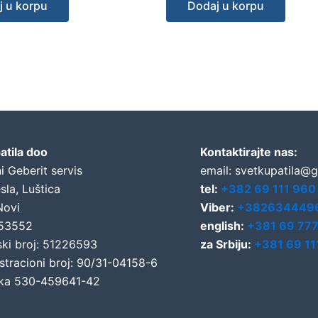
j u korpu
Dodaj u korpu
atila doo
Kontaktirajte nas:
i Geberit servis
email: svetkupatila@
sla, Luštica
tel:
+382 69 111 960
Novi
Viber:
+382634449
653552
english:
+381 69 77
ski broj: 51226593
za Srbiju:
+381 69 11
stracioni broj: 90/31-04158-6
ka 530-459641-42