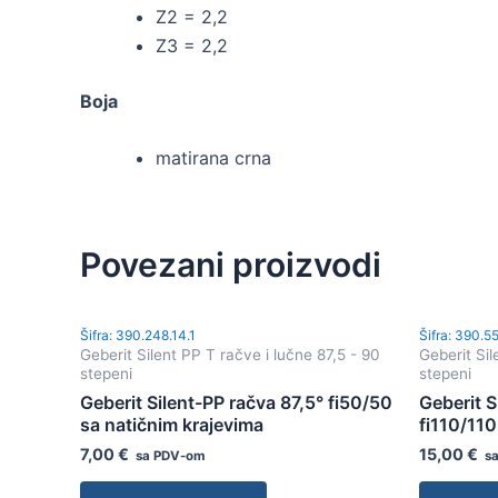
Z2 = 2,2
Z3 = 2,2
Boja
matirana crna
Povezani proizvodi
Šifra: 390.248.14.1
Šifra: 390.55
Geberit Silent PP T račve i lučne 87,5 - 90
Geberit Sil
stepeni
stepeni
Geberit Silent-PP račva 87,5° fi50/50
Geberit S
sa natičnim krajevima
fi110/110
7,00
€
15,00
€
sa PDV-om
sa