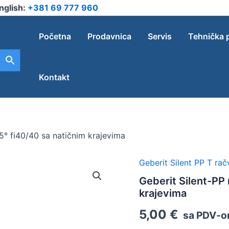
nglish:
+381 69 777 960
Početna
Prodavnica
Servis
Tehnička 
Kontakt
,5° fi40/40 sa natičnim krajevima
Geberit Silent PP T rač
Geberit
Silent-
Geberit Silent-PP 
PP
krajevima
račva
87,5°
5,00
€
sa PDV-
fi40/40
sa