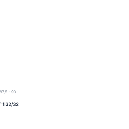
87,5 - 90
° fi32/32