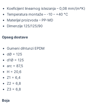
Koeficijent linearnog istezanja – 0,08 mm/(m*K)
Temperatura montaže – -10 – +40 °C
Materijal proizvoda – PP-MD
Dimenzije 125/125/90
Opseg dostave
Gumeni dihtunzi EPDM
dØ = 125
d1Ø = 125
arc = 87,5
H = 20,6
Z1 = 6,4
Z2 = 6,8
Z3 = 6,8
Boja