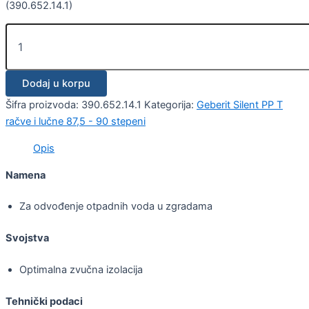
(390.652.14.1)
Dodaj u korpu
Šifra proizvoda:
390.652.14.1
Kategorija:
Geberit Silent PP T
račve i lučne 87,5 - 90 stepeni
Opis
Namena
Za odvođenje otpadnih voda u zgradama
Svojstva
Optimalna zvučna izolacija
Tehnički podaci