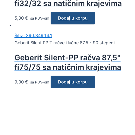
fi32/32 sa natičnim krajevima
5,00
€
Dodaj u korpu
sa PDV-om
Šifra: 390.349.14.1
Geberit Silent PP T račve i lučne 87,5 - 90 stepeni
Geberit Silent-PP račva 87,5°
fi75/75 sa natičnim krajevima
9,00
€
Dodaj u korpu
sa PDV-om