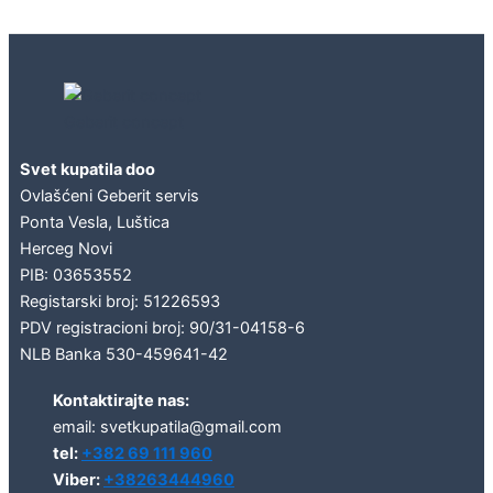
Geberit concept
Svet kupatila doo
Ovlašćeni Geberit servis
Ponta Vesla, Luštica
Herceg Novi
PIB: 03653552
Registarski broj: 51226593
PDV registracioni broj: 90/31-04158-6
NLB Banka 530-459641-42
Kontaktirajte nas:
email: svetkupatila@gmail.com
tel:
+382 69 111 960
Viber:
+38263444960