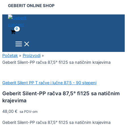
Main
Geberit
Pređi
GEBERIT ONLINE SHOP
Menu
Silent-
na
PP
sadržaj
račva
87,5°
fi125
sa
natičnim
krajevima
količina
Početak
Proizvodi
Geberit Silent-PP račva 87,5° fi125 sa natičnim krajevima
Geberit Silent PP T račve i lučne 87,5 - 90 stepeni
Geberit Silent-PP račva 87,5° fi125 sa natičnim
krajevima
48,00
€
sa PDV-om
Geberit Silent-PP račva 87,5° fi125 sa natičnim krajevima