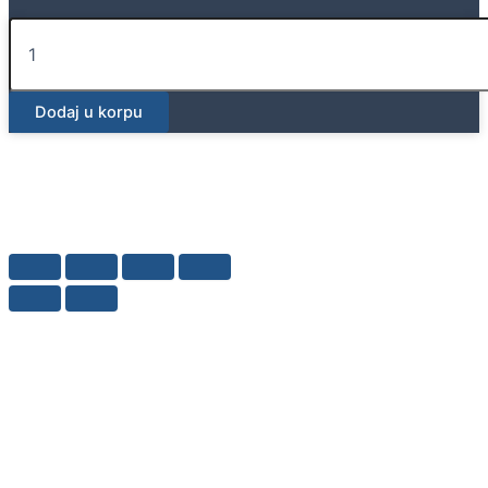
Geberit
set
nogara
18
Dodaj u korpu
cm
količina