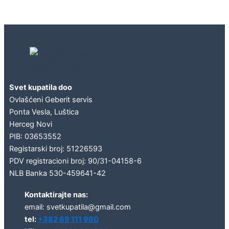
Geberit concept
Svet kupatila doo
Ovlašćeni Geberit servis
Ponta Vesla, Luštica
Herceg Novi
PIB: 03653552
Registarski broj: 51226593
PDV registracioni broj: 90/31-04158-6
NLB Banka 530-459641-42
Kontaktirajte nas:
email: svetkupatila@gmail.com
tel:
+382 69 111 960