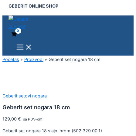
Main
Geberit
Pređi
GEBERIT ONLINE SHOP
Menu
set
na
nogara
sadržaj
18
cm
količina
Početak
Proizvodi
Geberit set nogara 18 cm
Geberit setovi nogara
Geberit set nogara 18 cm
129,00
€
sa PDV-om
Geberit set nogara 18 sjajni hrom (502.329.00.1)