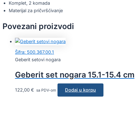
Komplet, 2 komada
Materijal za pričvršćivanje
Povezani proizvodi
Šifra: 500.367.00.1
Geberit setovi nogara
Geberit set nogara 15.1-15.4 cm
122,00
€
Dodaj u korpu
sa PDV-om