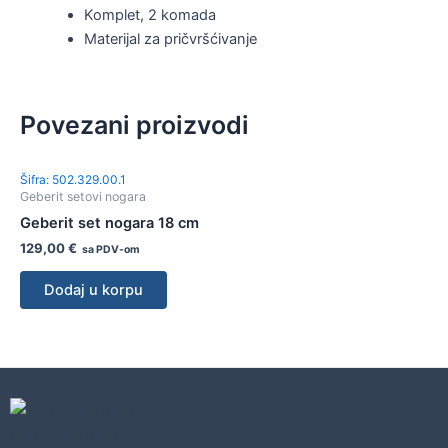
Komplet, 2 komada
Materijal za pričvršćivanje
Povezani proizvodi
Šifra: 502.329.00.1
Geberit setovi nogara
Geberit set nogara 18 cm
129,00
€
sa PDV-om
Dodaj u korpu
Geberit concept