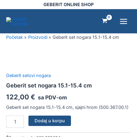
15.1-
Pređi
GEBERIT ONLINE SHOP
15.4
na
Main
cm
sadržaj
količina
Menu
Početak
Proizvodi
Geberit set nogara 15.1-15.4 cm
Geberit
set
nogara
15.1-
Geberit setovi nogara
15.4
cm
Geberit set nogara 15.1-15.4 cm
količina
122,00
€
sa PDV-om
Geberit set nogara 15.1-15.4 cm, sjajni hrom (500.367.00.1)
Dodaj u korpu