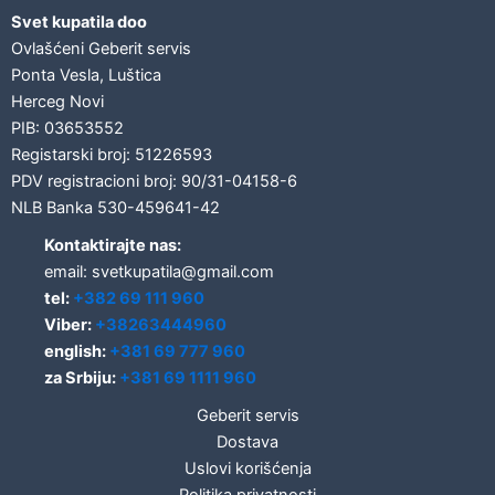
Svet kupatila doo
Ovlašćeni Geberit servis
Ponta Vesla, Luštica
Herceg Novi
PIB: 03653552
Registarski broj: 51226593
PDV registracioni broj: 90/31-04158-6
NLB Banka 530-459641-42
Kontaktirajte nas:
email: svetkupatila@gmail.com
tel:
+382 69 111 960
Viber:
+38263444960
english:
+381 69 777 960
za Srbiju:
+381 69 1111 960
Geberit servis
Dostava
Uslovi korišćenja
Politika privatnosti