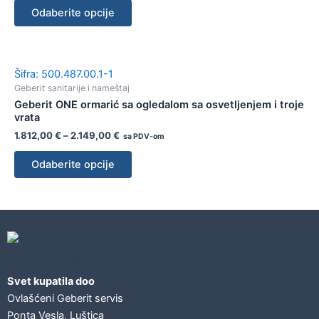
Odaberite opcije
Šifra: 500.487.00.1-1
Geberit sanitarije i nameštaj
Geberit ONE ormarić sa ogledalom sa osvetljenjem i troje
vrata
1.812,00
€
–
2.149,00
€
sa PDV-om
Odaberite opcije
Geberit concept
Svet kupatila doo
Ovlašćeni Geberit servis
Ponta Vesla, Luštica