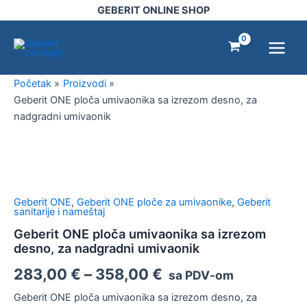
Pređi
GEBERIT ONLINE SHOP
na
Main
sadržaj
Menu
Početak
Proizvodi
Geberit ONE ploča umivaonika sa izrezom desno, za
nadgradni umivaonik
Geberit
ONE
ploča
umivaonika
Geberit ONE
,
Geberit ONE ploče za umivaonike
,
Geberit
sa
sanitarije i nameštaj
izrezom
Geberit ONE ploča umivaonika sa izrezom
desno,
desno, za nadgradni umivaonik
za
nadgradni
283,00
€
–
358,00
€
sa PDV-om
umivaonik
količina
Geberit ONE ploča umivaonika sa izrezom desno, za