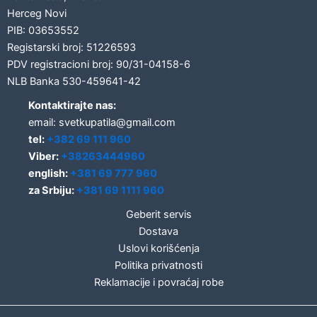
Herceg Novi
PIB: 03653552
Registarski broj: 51226593
PDV registracioni broj: 90/31-04158-6
NLB Banka 530-459641-42
Kontaktirajte nas:
email: svetkupatila@gmail.com
tel:
+382 69 111 960
Viber:
+38263444960
english:
+381 69 777 960
za Srbiju:
+381 69 1111 960
Geberit servis
Dostava
Uslovi korišćenja
Politika privatnosti
Reklamacije i povraćaj robe