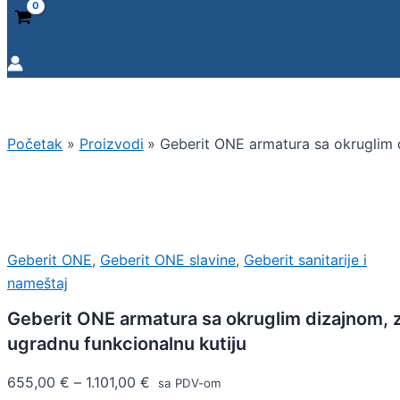
Početak
Proizvodi
Geberit ONE armatura sa okruglim d
Geberit ONE
,
Geberit ONE slavine
,
Geberit sanitarije i
nameštaj
Geberit ONE armatura sa okruglim dizajnom, 
ugradnu funkcionalnu kutiju
655,00
€
–
1.101,00
€
sa PDV-om