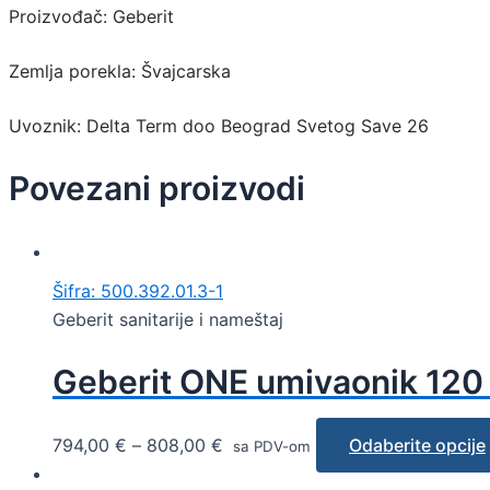
Proizvođač: Geberit
Zemlja porekla: Švajcarska
Uvoznik: Delta Term doo Beograd Svetog Save 26
Povezani proizvodi
Šifra: 500.392.01.3-1
Geberit sanitarije i nameštaj
Geberit ONE umivaonik 120
794,00
€
–
808,00
€
Odaberite opcije
sa PDV-om