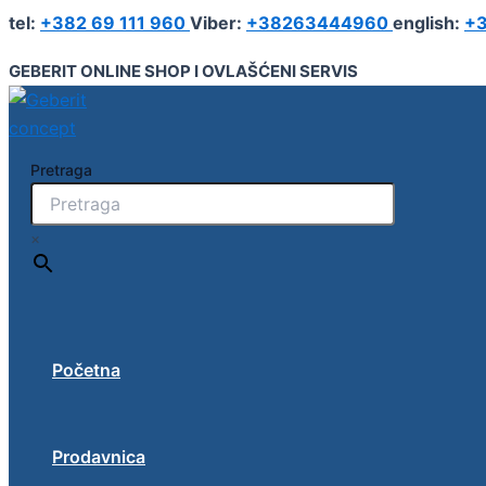
Geberit
Pređi
tel:
+382 69 111 960
Viber:
+38263444960
english:
+3
ONE
na
armatura
sadržaj
GEBERIT ONLINE SHOP I OVLAŠĆENI SERVIS
sa
okruglim
dizajnom,
za
ugradnu
Pretraga
funkcionalnu
kutiju
količina
×
Početna
Prodavnica