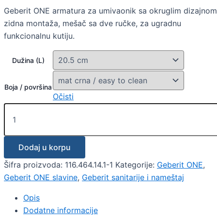
Geberit ONE armatura za umivaonik sa okruglim dizajnom
zidna montaža, mešač sa dve ručke, za ugradnu
funkcionalnu kutiju.
Dužina (L)
Boja / površina
Očisti
Dodaj u korpu
Šifra proizvoda:
116.464.14.1-1
Kategorije:
Geberit ONE
,
Geberit ONE slavine
,
Geberit sanitarije i nameštaj
Opis
Dodatne informacije