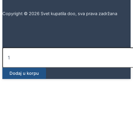
Copyright © 2026 Svet kupatila doo, sva prava zadržana
Geberit
GEO
kvadratna
tuš
Dodaj u korpu
kabina
87.5–
90
cm
količina