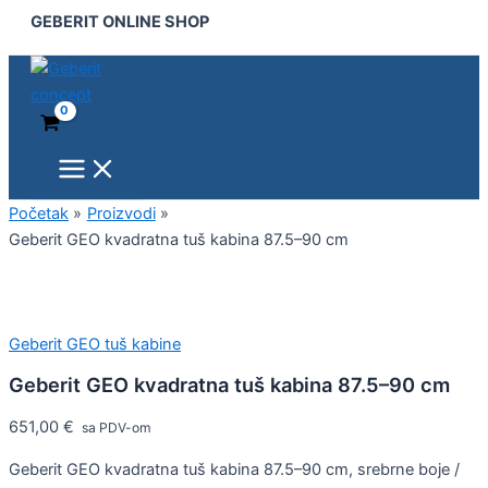
Main
Geberit
Pređi
GEBERIT ONLINE SHOP
Menu
GEO
na
kvadratna
sadržaj
tuš
kabina
87.5–
90
cm
količina
Početak
Proizvodi
Geberit GEO kvadratna tuš kabina 87.5–90 cm
Geberit GEO tuš kabine
Geberit GEO kvadratna tuš kabina 87.5–90 cm
651,00
€
sa PDV-om
Geberit GEO kvadratna tuš kabina 87.5–90 cm, srebrne boje /