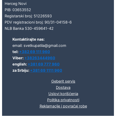
Herceg Novi
PIB: 03653552
Registarski broj: 51226593
PDV registracioni broj: 90/31-04158-6
NLB Banka 530-459641-42
Kontaktirajte nas:
email: svetkupatila@gmail.com
tel:
+382 69 111 960
Viber:
+38263444960
english:
+381 69 777 960
za Srbiju:
+381 69 1111 960
Geberit servis
Dostava
Uslovi korišćenja
Politika privatnosti
Reklamacije i povraćaj robe