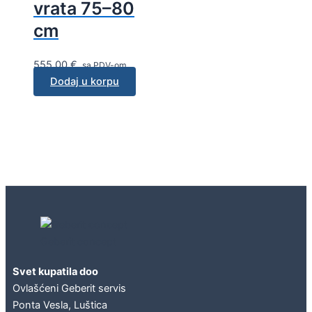
vrata 75–80
cm
555,00
€
sa PDV-om
Dodaj u korpu
Geberit concept
Svet kupatila doo
Ovlašćeni Geberit servis
Ponta Vesla, Luštica