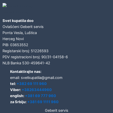
Geberit concept
Svet kupatila doo
Ovlašćeni Geberit servis
Ponta Vesla, Luštica
Herceg Novi
PIB: 03653552
Registarski broj: 51226593
PDV registracioni broj: 90/31-04158-6
NLB Banka 530-459641-42
Kontaktirajte nas:
email: svetkupatila@gmail.com
tel:
+382 69 111 960
Viber:
+38263444960
english:
+381 69 777 960
za Srbiju:
+381 69 1111 960
Geberit servis