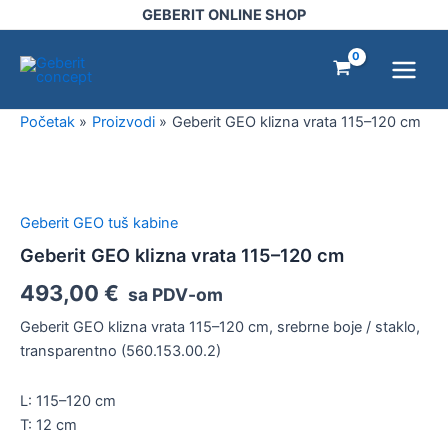
vrata
Pređi
GEBERIT ONLINE SHOP
115–
na
Main
120
sadržaj
cm
Menu
količina
Početak
Proizvodi
Geberit GEO klizna vrata 115–120 cm
Geberit
GEO
klizna
Geberit GEO tuš kabine
vrata
115–
Geberit GEO klizna vrata 115–120 cm
120
493,00
€
cm
sa PDV-om
količina
Geberit GEO klizna vrata 115–120 cm, srebrne boje / staklo,
transparentno (560.153.00.2)
L: 115–120 cm
T: 12 cm