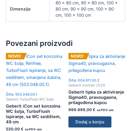
80 x 80 cm, 90 x 80 cm, 100 x
Dimenzije
80 cm, 90 x 90 cm, 100 x 90
cm, 100 x 100 cm
Povezani proizvodi
NOVO!
NOVO!
Šifra: 004.611.00.2
Geberit noviteti 2026
Geberit tipka za aktiviranje
Šifra: 503.048.00.1
Sigma40, pravougaona,
Geberit TurboFlush WC šolje
prilagođena kupcu
Geberit iCon set konzolna
999.999,00
€
sa PDV-om
WC šolja, TurboFlush
ispiranje, sa WC sedištem,
49 cm
Dodaj u korpu
530,00
€
sa PDV-om