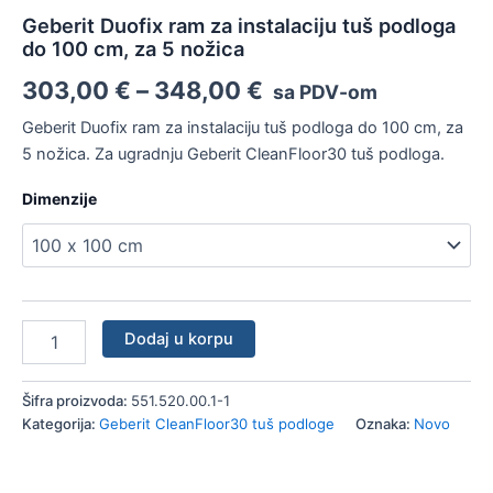
nožica
Geberit Duofix ram za instalaciju tuš podloga
količina
do 100 cm, za 5 nožica
303,00
€
–
348,00
€
sa PDV-om
Geberit Duofix ram za instalaciju tuš podloga do 100 cm, za
5 nožica. Za ugradnju Geberit CleanFloor30 tuš podloga.
Dimenzije
Dodaj u korpu
Šifra proizvoda:
551.520.00.1-1
Kategorija:
Geberit CleanFloor30 tuš podloge
Oznaka:
Novo