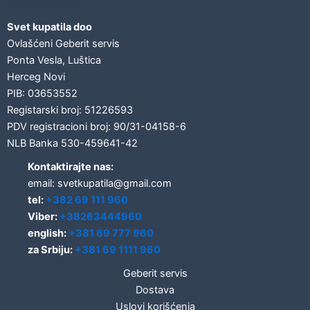
Geberit concept
Svet kupatila doo
Ovlašćeni Geberit servis
Ponta Vesla, Luštica
Herceg Novi
PIB: 03653552
Registarski broj: 51226593
PDV registracioni broj: 90/31-04158-6
NLB Banka 530-459641-42
Kontaktirajte nas:
email: svetkupatila@gmail.com
tel:
+382 69 111 960
Viber:
+38263444960
english:
+381 69 777 960
za Srbiju:
+381 69 1111 960
Geberit servis
Dostava
Uslovi korišćenja