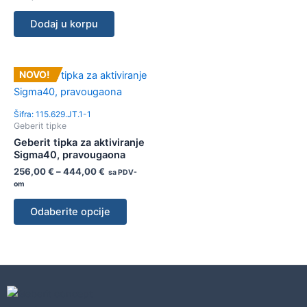
Dodaj u korpu
NOVO!
Šifra: 115.629.JT.1-1
Geberit tipke
Geberit tipka za aktiviranje
Sigma40, pravougaona
256,00
€
–
444,00
€
sa PDV-
om
Odaberite opcije