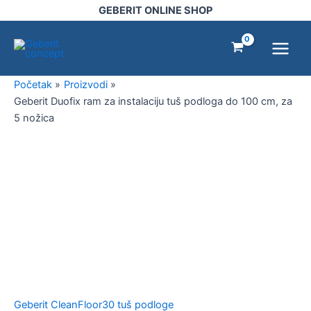
Pređi
GEBERIT ONLINE SHOP
na
Main
sadržaj
Menu
Početak
Proizvodi
Geberit Duofix ram za instalaciju tuš podloga do 100 cm, za
5 nožica
Geberit
NOVO!
Duofix
ram
za
instalaciju
tuš
podloga
do
100
cm,
za
Geberit CleanFloor30 tuš podloge
5