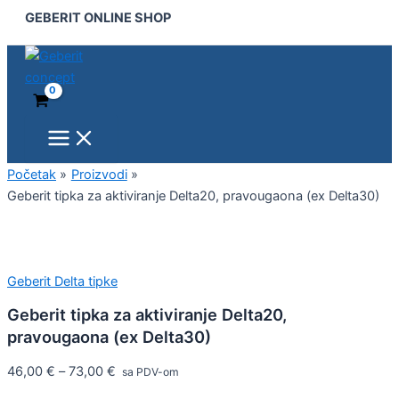
Main
Geberit
Pređi
NOVO!
GEBERIT ONLINE SHOP
Menu
tipka
na
za
sadržaj
aktiviranje
Delta20,
pravougaona
(ex
Delta30)
količina
Početak
Proizvodi
Geberit tipka za aktiviranje Delta20, pravougaona (ex Delta30)
Geberit Delta tipke
Geberit tipka za aktiviranje Delta20,
pravougaona (ex Delta30)
46,00
€
–
73,00
€
sa PDV-om