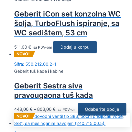
Geberit iCon set konzolna WC
šolja, TurboFlush ispiranje, sa
WC sedištem, 53 cm
511,00
€
Dodaj u korpu
sa PDV-om
NOVO!
Šifra: 550.212.00.2-1
Geberit tuš kade i kabine
Geberit Sestra siva
pravougaona tuš kada
448,00
€
–
803,00
€
Odaberite opcije
sa PDV-om
NOVO!