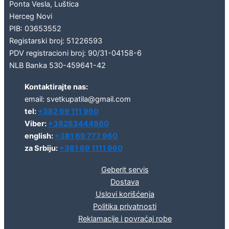
Ponta Vesla, Luštica
Herceg Novi
PIB: 03653552
Registarski broj: 51226593
PDV registracioni broj: 90/31-04158-6
NLB Banka 530-459641-42
Kontaktirajte nas:
email: svetkupatila@gmail.com
tel:
+382 69 111 960
Viber:
+38263444960
english:
+381 69 777 960
za Srbiju:
+381 69 1111 960
Geberit servis
Dostava
Uslovi korišćenja
Politika privatnosti
Reklamacije i povraćaj robe