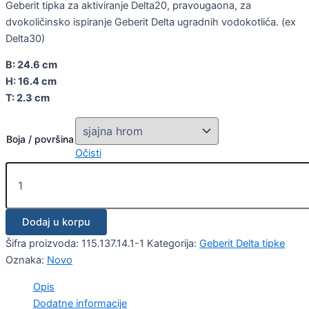
Geberit tipka za aktiviranje Delta20, pravougaona, za
dvokoličinsko ispiranje Geberit Delta ugradnih vodokotlića. (ex
Delta30)
B: 24.6 cm
H: 16.4 cm
T: 2.3 cm
Boja / površina
Očisti
Dodaj u korpu
Šifra proizvoda:
115.137.14.1-1
Kategorija:
Geberit Delta tipke
Oznaka:
Novo
Opis
Dodatne informacije