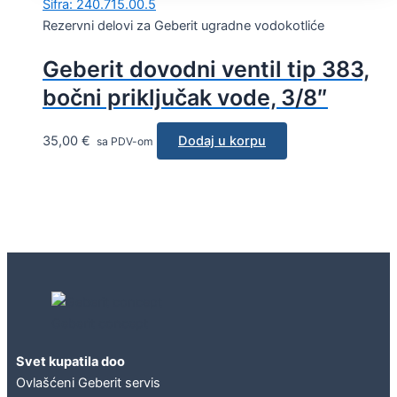
Šifra: 240.715.00.5
Rezervni delovi za Geberit ugradne vodokotliće
Geberit dovodni ventil tip 383,
bočni priključak vode, 3/8″
35,00
€
Dodaj u korpu
sa PDV-om
Geberit concept
Svet kupatila doo
Ovlašćeni Geberit servis