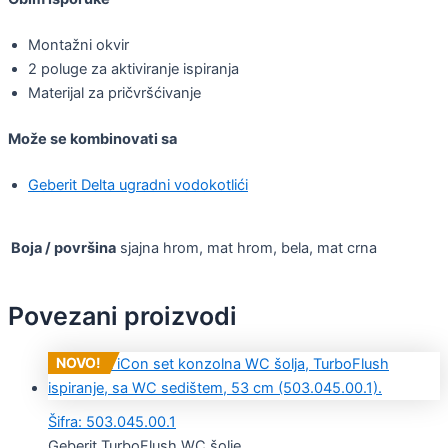
Montažni okvir
2 poluge za aktiviranje ispiranja
Materijal za pričvršćivanje
Može se kombinovati sa
Geberit Delta ugradni vodokotlići
Boja / površina
sjajna hrom, mat hrom, bela, mat crna
Povezani proizvodi
NOVO!
Šifra: 503.045.00.1
Geberit TurboFlush WC šolje