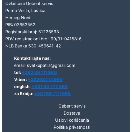
Ovlašćeni Geberit servis
Ponta Vesla, Luštica
Herceg Novi
PIB: 03653552
Registarski broj: 51226593
PDV registracioni broj: 90/31-04158-6
NLB Banka 530-459641-42
Kontaktirajte nas:
email: svetkupatila@gmail.com
tel:
+382 69 111 960
Viber:
+38263444960
english:
+381 69 777 960
za Srbiju:
+381 69 1111 960
Geberit servis
Dostava
Uslovi korišćenja
Politika privatnosti