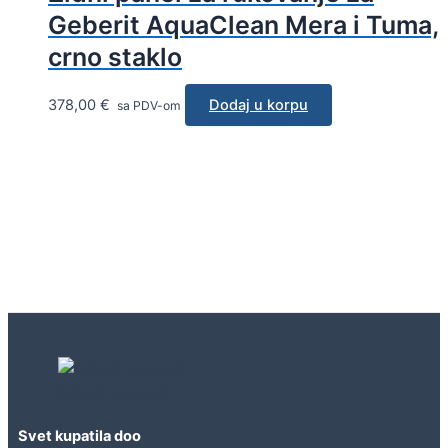
Geberit AquaClean Mera i Tuma,
crno staklo
378,00
€
Dodaj u korpu
sa PDV-om
Geberit concept
Svet kupatila doo