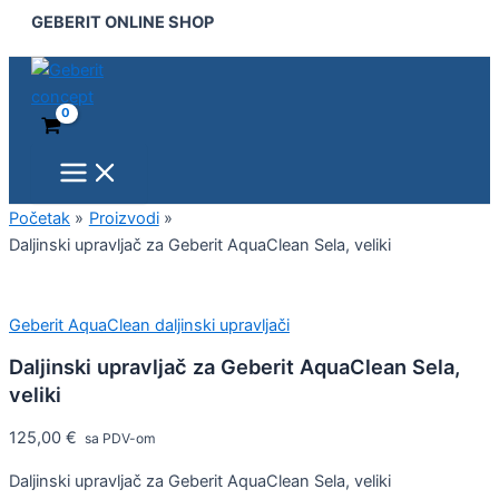
Main
Daljinski
Pređi
GEBERIT ONLINE SHOP
Menu
upravljač
na
za
sadržaj
Geberit
AquaClean
Sela,
veliki
količina
Početak
Proizvodi
Daljinski upravljač za Geberit AquaClean Sela, veliki
Geberit AquaClean daljinski upravljači
Daljinski upravljač za Geberit AquaClean Sela,
veliki
125,00
€
sa PDV-om
Daljinski upravljač za Geberit AquaClean Sela, veliki