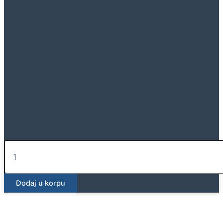
Daljinski
upravljač
za
Geberit
Dodaj u korpu
AquaClean
Sela,
veliki
količina