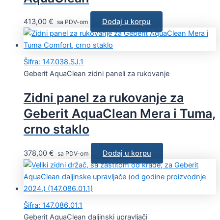
413,00
€
Dodaj u korpu
sa PDV-om
Šifra: 147.038.SJ.1
Geberit AquaClean zidni paneli za rukovanje
Zidni panel za rukovanje za
Geberit AquaClean Mera i Tuma,
crno staklo
378,00
€
Dodaj u korpu
sa PDV-om
Šifra: 147.086.01.1
Geberit AquaClean daljinski upravljači