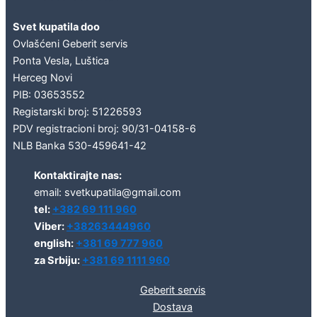
Svet kupatila doo
Ovlašćeni Geberit servis
Ponta Vesla, Luštica
Herceg Novi
PIB: 03653552
Registarski broj: 51226593
PDV registracioni broj: 90/31-04158-6
NLB Banka 530-459641-42
Kontaktirajte nas:
email: svetkupatila@gmail.com
tel:
+382 69 111 960
Viber:
+38263444960
english:
+381 69 777 960
za Srbiju:
+381 69 1111 960
Geberit servis
Dostava