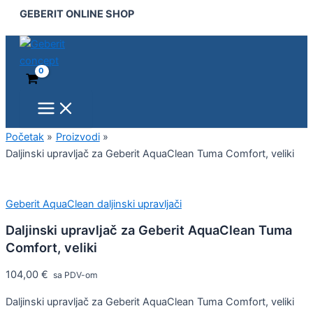
Main
Daljinski
Pređi
GEBERIT ONLINE SHOP
Menu
upravljač
na
za
sadržaj
Geberit
AquaClean
Tuma
Comfort,
veliki
količina
Početak
Proizvodi
Daljinski upravljač za Geberit AquaClean Tuma Comfort, veliki
Geberit AquaClean daljinski upravljači
Daljinski upravljač za Geberit AquaClean Tuma
Comfort, veliki
104,00
€
sa PDV-om
Daljinski upravljač za Geberit AquaClean Tuma Comfort, veliki