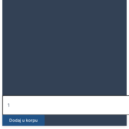
Daljinski
upravljač
za
Geberit
Dodaj u korpu
AquaClean
Tuma