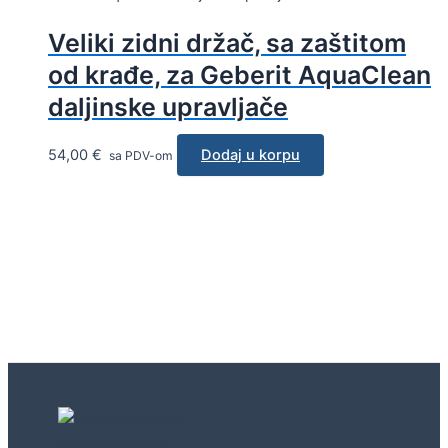
Veliki zidni držač, sa zaštitom
od krađe, za Geberit AquaClean
daljinske upravljače
54,00
€
Dodaj u korpu
sa PDV-om
Geberit concept