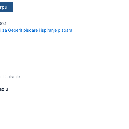
orpu
00.1
 za Geberit pisoare i ispiranje pisoara
 i ispiranje
az u