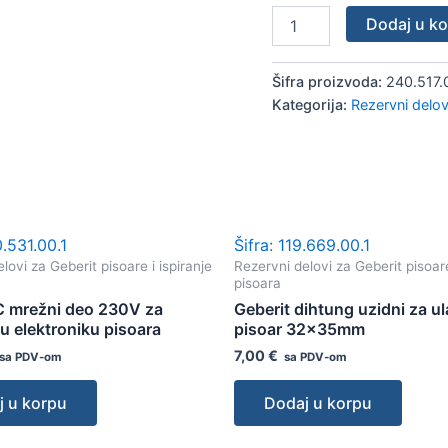
količina
Dodaj u k
Šifra proizvoda:
240.517.
Kategorija:
Rezervni delovi
0.531.00.1
Šifra: 119.669.00.1
lovi za Geberit pisoare i ispiranje
Rezervni delovi za Geberit pisoare
pisoara
IC mrežni deo 230V za
Geberit dihtung uzidni za ul
u elektroniku pisoara
pisoar 32x35mm
7,00
€
sa PDV-om
sa PDV-om
j u korpu
Dodaj u korpu