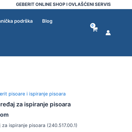
uređaj
GEBERIT ONLINE SHOP I OVLAŠĆENI SERVIS
za
ispiranje
pisoara
nička podrška
Blog
količina
rit pisoare i ispiranje pisoara
ređaj za ispiranje pisoara
-om
 za ispiranje pisoara (240.517.00.1)