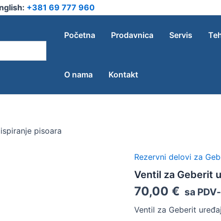
nglish:
+381 69 777 960
Početna
Prodavnica
Servis
Teh
O nama
Kontakt
 ispiranje pisoara
Rezervni delovi za Gebe
Ventil
za
Ventil za Geberit u
Geberit
uređaj
70,00
€
sa PDV
za
ispiranje
Ventil za Geberit uređaj
pisoara