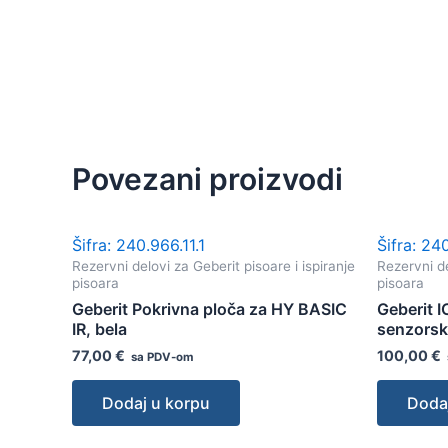
Povezani proizvodi
Šifra: 240.966.11.1
Šifra: 24
Rezervni delovi za Geberit pisoare i ispiranje
Rezervni de
pisoara
pisoara
Geberit Pokrivna ploča za HY BASIC
Geberit 
IR, bela
senzorsk
77,00
€
100,00
€
sa PDV-om
Dodaj u korpu
Doda