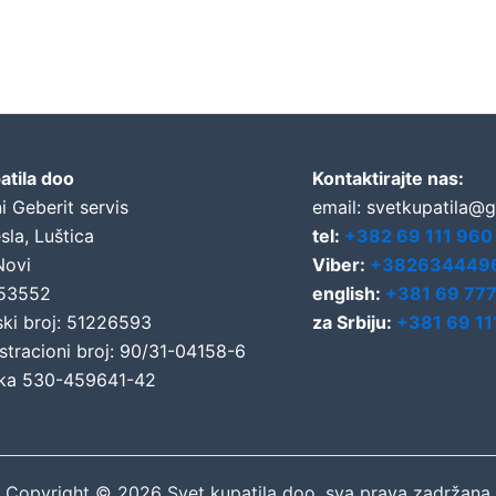
atila doo
Kontaktirajte nas:
i Geberit servis
email: svetkupatila@
sla, Luštica
tel:
+382 69 111 960
Novi
Viber:
+382634449
653552
english:
+381 69 77
ski broj: 51226593
za Srbiju:
+381 69 11
stracioni broj: 90/31-04158-6
ka 530-459641-42
Copyright © 2026 Svet kupatila doo, sva prava zadržana