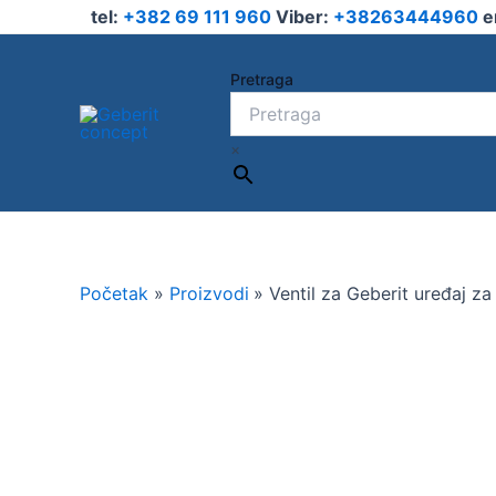
Pređi
tel:
+382 69 111 960
Viber:
+38263444960
e
na
sadržaj
Pretraga
×
Početak
Proizvodi
Ventil za Geberit uređaj za