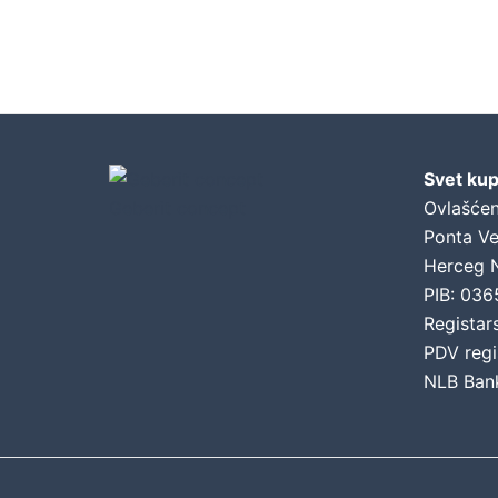
Svet kup
Geberit concept
Ovlašćen
Ponta Ve
Herceg 
PIB: 03
Registar
PDV regi
NLB Ban