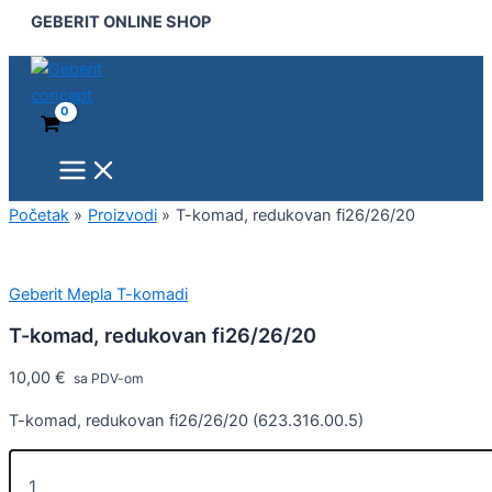
Main
T-
Pređi
GEBERIT ONLINE SHOP
Menu
komad,
na
redukovan
sadržaj
fi26/26/20
količina
Početak
Proizvodi
T-komad, redukovan fi26/26/20
Geberit Mepla T-komadi
T-komad, redukovan fi26/26/20
10,00
€
sa PDV-om
T-komad, redukovan fi26/26/20 (623.316.00.5)