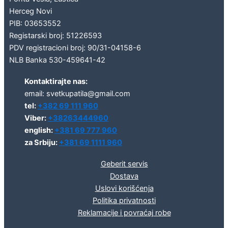
Herceg Novi
PIB: 03653552
Registarski broj: 51226593
PDV registracioni broj: 90/31-04158-6
NLB Banka 530-459641-42
Kontaktirajte nas:
email: svetkupatila@gmail.com
tel:
+382 69 111 960
Viber:
+38263444960
english:
+381 69 777 960
za Srbiju:
+381 69 1111 960
Geberit servis
Dostava
Uslovi korišćenja
Politika privatnosti
Reklamacije i povraćaj robe