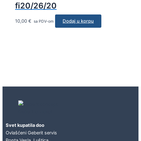
fi20/26/20
10,00
€
Dodaj u korpu
sa PDV-om
Geberit concept
Svet kupatila doo
Ovlašćeni Geberit servis
Ponta Vesla, Luštica