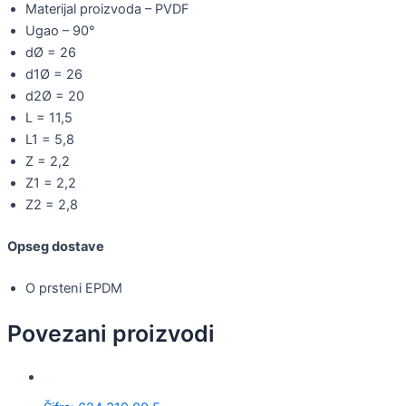
Materijal proizvoda – PVDF
Ugao – 90°
dØ = 26
d1Ø = 26
d2Ø = 20
L = 11,5
L1 = 5,8
Z = 2,2
Z1 = 2,2
Z2 = 2,8
Opseg dostave
O prsteni EPDM
Povezani proizvodi