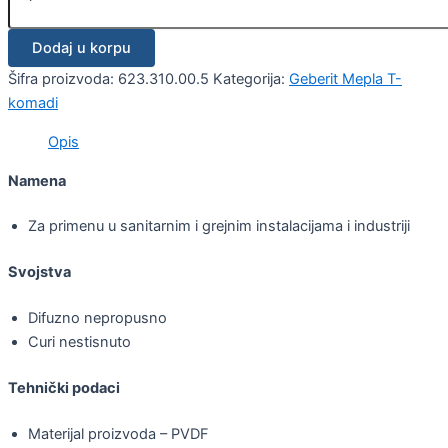
Dodaj u korpu
Šifra proizvoda:
623.310.00.5
Kategorija:
Geberit Mepla T-
komadi
Opis
Namena
Za primenu u sanitarnim i grejnim instalacijama i industriji
Svojstva
Difuzno nepropusno
Curi nestisnuto
Tehnički podaci
Materijal proizvoda – PVDF