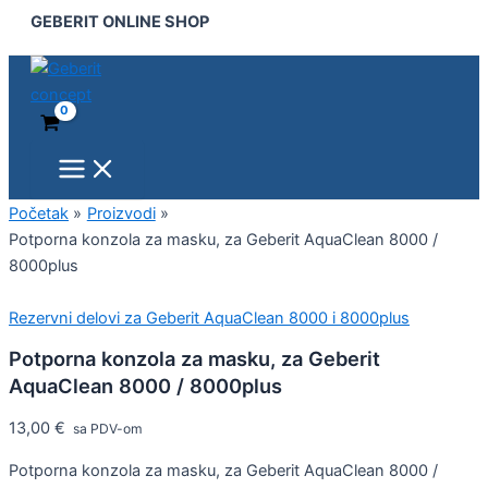
Main
Potporna
Pređi
GEBERIT ONLINE SHOP
Menu
konzola
na
za
sadržaj
masku,
za
Geberit
AquaClean
8000
/
8000plus
Početak
Proizvodi
količina
Potporna konzola za masku, za Geberit AquaClean 8000 /
8000plus
Rezervni delovi za Geberit AquaClean 8000 i 8000plus
Potporna konzola za masku, za Geberit
AquaClean 8000 / 8000plus
13,00
€
sa PDV-om
Potporna konzola za masku, za Geberit AquaClean 8000 /