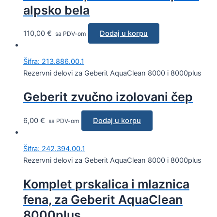
alpsko bela
110,00
€
Dodaj u korpu
sa PDV-om
Šifra: 213.886.00.1
Rezervni delovi za Geberit AquaClean 8000 i 8000plus
Geberit zvučno izolovani čep
6,00
€
Dodaj u korpu
sa PDV-om
Šifra: 242.394.00.1
Rezervni delovi za Geberit AquaClean 8000 i 8000plus
Komplet prskalica i mlaznica
fena, za Geberit AquaClean
8000plus