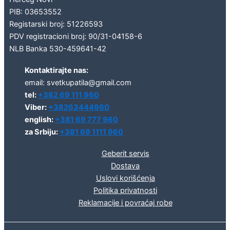
PIB: 03653552
Registarski broj: 51226593
PDV registracioni broj: 90/31-04158-6
NLB Banka 530-459641-42
Kontaktirajte nas:
email: svetkupatila@gmail.com
tel:
+382 69 111 960
Viber:
+38263444960
english:
+381 69 777 960
za Srbiju:
+381 69 1111 960
Geberit servis
Dostava
Uslovi korišćenja
Politika privatnosti
Reklamacije i povraćaj robe