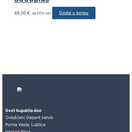
48,00
€
Dodaj u korpu
sa PDV-om
Geberit concept
Svet kupatila doo
Ovlašćeni Geberit servis
Ponta Vesla, Luštica
Herceg Novi