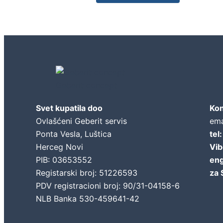
Geberit concept
Svet kupatila doo
Kon
Ovlašćeni Geberit servis
ema
Ponta Vesla, Luštica
tel
Herceg Novi
Vib
PIB: 03653552
eng
Registarski broj: 51226593
za 
PDV registracioni broj: 90/31-04158-6
NLB Banka 530-459641-42