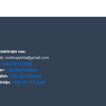
taktirajte nas:
il: svetkupatila@gmail.com
:
+382 69 111 960
er:
+38263444960
lish:
+381 69 777 960
Srbiju:
+381 69 1111 960