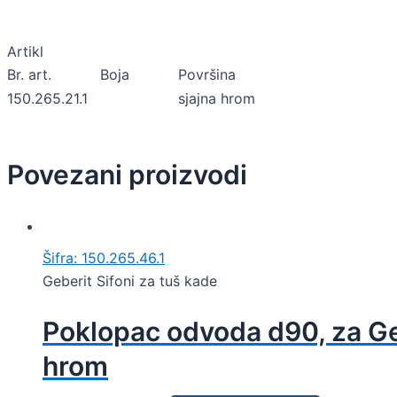
Artikl
Br. art.
Boja
Površina
150.265.21.1
sjajna hrom
Povezani proizvodi
Šifra: 150.265.46.1
Geberit Sifoni za tuš kade
Poklopac odvoda d90, za Ge
hrom