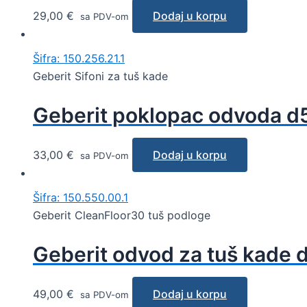
29,00
€
Dodaj u korpu
sa PDV-om
Šifra: 150.256.21.1
Geberit Sifoni za tuš kade
Geberit poklopac odvoda d52
33,00
€
Dodaj u korpu
sa PDV-om
Šifra: 150.550.00.1
Geberit CleanFloor30 tuš podloge
Geberit odvod za tuš kade 
49,00
€
Dodaj u korpu
sa PDV-om