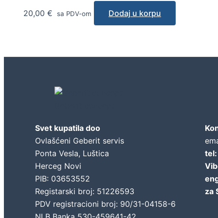
20,00
€
Dodaj u korpu
sa PDV-om
Geberit concept
Svet kupatila doo
Kon
Ovlašćeni Geberit servis
ema
Ponta Vesla, Luštica
tel
Herceg Novi
Vib
PIB: 03653552
eng
Registarski broj: 51226593
za 
PDV registracioni broj: 90/31-04158-6
NLB Banka 530-459641-42