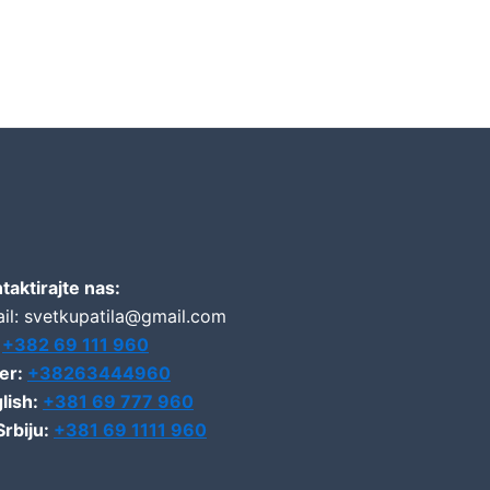
taktirajte nas:
il: svetkupatila@gmail.com
:
+382 69 111 960
er:
+38263444960
lish:
+381 69 777 960
Srbiju:
+381 69 1111 960