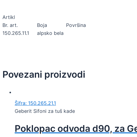
Artikl
Br. art.
Boja
Površina
150.265.11.1
alpsko bela
Povezani proizvodi
Šifra: 150.265.21.1
Geberit Sifoni za tuš kade
Poklopac odvoda d90, za Geb