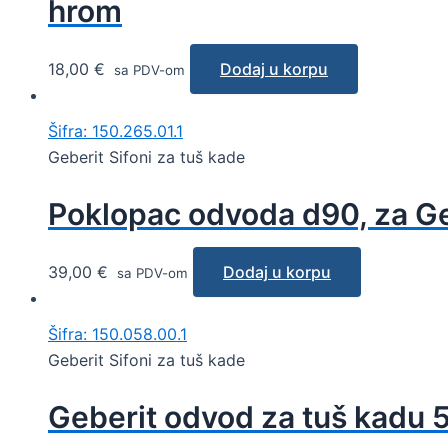
hrom
18,00
€
Dodaj u korpu
sa PDV-om
Šifra: 150.265.01.1
Geberit Sifoni za tuš kade
Poklopac odvoda d90, za Geb
39,00
€
Dodaj u korpu
sa PDV-om
Šifra: 150.058.00.1
Geberit Sifoni za tuš kade
Geberit odvod za tuš kadu