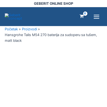
270
Pređi
GEBERIT ONLINE SHOP
baterija
na
Main
za
sadržaj
sudoperu
Menu
sa
tušem,
Početak
Proizvodi
matt
Hansgrohe Talis M54 270 baterija za sudoperu sa tušem,
black
količina
matt black
Hansgrohe
Talis
M54
270
baterija
za
sudoperu
sa
tušem,
matt
black
količina