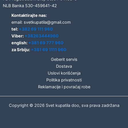
NLB Banka 530-459641-42
Kontaktirajte nas:
email: svetkupatila@gmail.com
tel:
+382 69 111 960
Viber:
+38263444960
english:
+381 69 777 960
za Srbiju:
+381 69 1111 960
Geberit servis
Dostava
Uslovi korišćenja
Politika privatnosti
Reklamacije i povraćaj robe
Copyright © 2026 Svet kupatila doo, sva prava zadržana