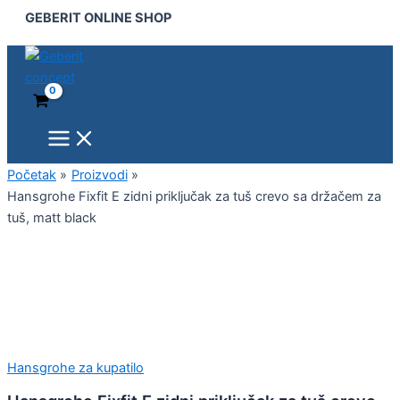
Main
Hansgrohe
Pređi
GEBERIT ONLINE SHOP
Menu
Fixfit
na
E
sadržaj
zidni
priključak
za
tuš
crevo
sa
držačem
Početak
Proizvodi
za
Hansgrohe Fixfit E zidni priključak za tuš crevo sa držačem za
tuš,
tuš, matt black
matt
black
količina
Hansgrohe za kupatilo