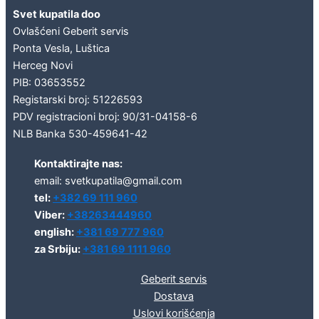
Svet kupatila doo
Ovlašćeni Geberit servis
Ponta Vesla, Luštica
Herceg Novi
PIB: 03653552
Registarski broj: 51226593
PDV registracioni broj: 90/31-04158-6
NLB Banka 530-459641-42
Kontaktirajte nas:
email: svetkupatila@gmail.com
tel:
+382 69 111 960
Viber:
+38263444960
english:
+381 69 777 960
za Srbiju:
+381 69 1111 960
Geberit servis
Dostava
Uslovi korišćenja