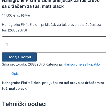
Hansgrohe Fixfit E zidni priključak za tuš crevo
sa držačem za tuš, matt black
147,00
€
sa PDV-om
Hansgrohe Fixfit E zidni priključak za tuš crevo sa držačem za
tuš (26889670)
Dodaj u korpu
Šifra proizvoda:
26889670
Kategorija:
Hansgrohe za kupatilo
Opis
Hansgrohe Fixfit E zidni priključak za tuš crevo sa držačem za
tuš, matt black
Tehnički podaci