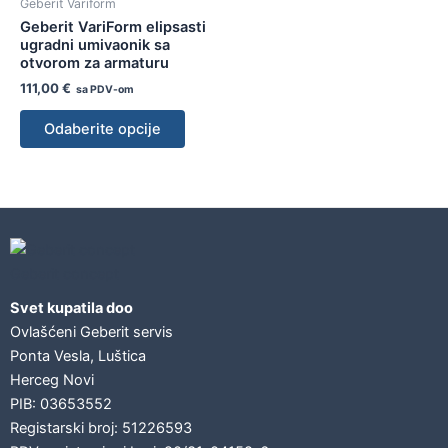
Geberit Variform
Geberit VariForm elipsasti
ugradni umivaonik sa
otvorom za armaturu
111,00
€
sa PDV-om
Odaberite opcije
Geberit concept
Svet kupatila doo
Ovlašćeni Geberit servis
Ponta Vesla, Luštica
Herceg Novi
PIB: 03653552
Registarski broj: 51226593