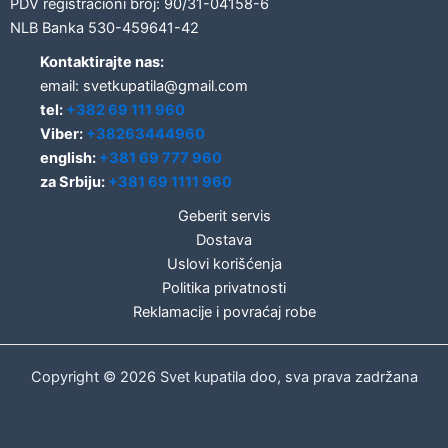
PDV registracioni broj: 90/31-04158-6
NLB Banka 530-459641-42
Kontaktirajte nas:
email: svetkupatila@gmail.com
tel:
+382 69 111 960
Viber:
+38263444960
english:
+381 69 777 960
za Srbiju:
+381 69 1111 960
Geberit servis
Dostava
Uslovi korišćenja
Politika privatnosti
Reklamacije i povraćaj robe
Copyright © 2026 Svet kupatila doo, sva prava zadržana