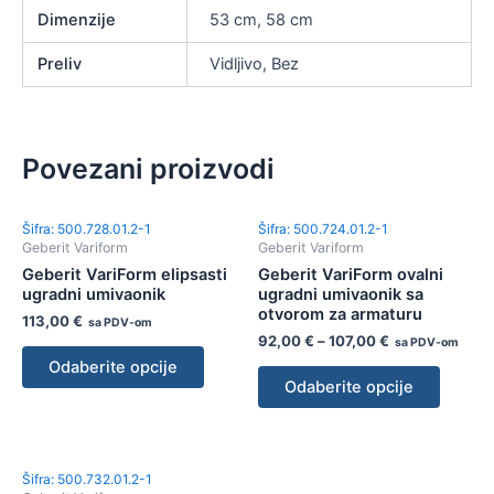
Dimenzije
53 cm, 58 cm
Preliv
Vidljivo, Bez
Povezani proizvodi
Šifra: 500.728.01.2-1
Šifra: 500.724.01.2-1
Geberit Variform
Geberit Variform
Geberit VariForm elipsasti
Geberit VariForm ovalni
ugradni umivaonik
ugradni umivaonik sa
otvorom za armaturu
113,00
€
sa PDV-om
92,00
€
–
107,00
€
sa PDV-om
Odaberite opcije
Odaberite opcije
Šifra: 500.732.01.2-1