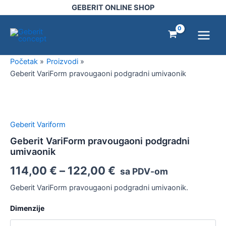
Pređi
GEBERIT ONLINE SHOP
na
Main
sadržaj
Menu
Početak
Proizvodi
Geberit VariForm pravougaoni podgradni umivaonik
Geberit
VariForm
pravougaoni
Geberit Variform
podgradni
umivaonik
Geberit VariForm pravougaoni podgradni
količina
umivaonik
114,00
€
–
122,00
€
sa PDV-om
Geberit VariForm pravougaoni podgradni umivaonik.
Dimenzije