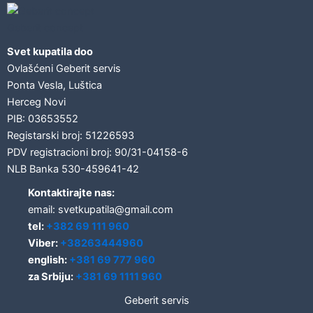
Geberit concept
Svet kupatila doo
Ovlašćeni Geberit servis
Ponta Vesla, Luštica
Herceg Novi
PIB: 03653552
Registarski broj: 51226593
PDV registracioni broj: 90/31-04158-6
NLB Banka 530-459641-42
Kontaktirajte nas:
email: svetkupatila@gmail.com
tel:
+382 69 111 960
Viber:
+38263444960
english:
+381 69 777 960
za Srbiju:
+381 69 1111 960
Geberit servis