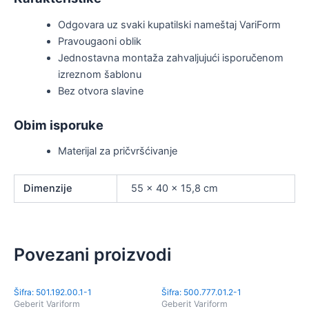
Odgovara uz svaki kupatilski nameštaj VariForm
Pravougaoni oblik
Jednostavna montaža zahvaljujući isporučenom
izreznom šablonu
Bez otvora slavine
Obim isporuke
Materijal za pričvršćivanje
Dimenzije
55 × 40 × 15,8 cm
Povezani proizvodi
Šifra: 501.192.00.1-1
Šifra: 500.777.01.2-1
Geberit Variform
Geberit Variform