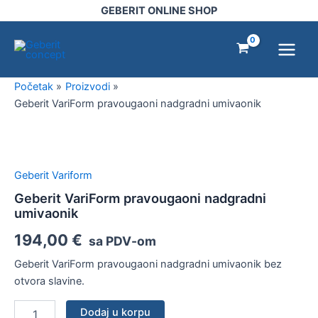
nadgradni
Pređi
GEBERIT ONLINE SHOP
umivaonik
na
Main
količina
sadržaj
Menu
Početak
Proizvodi
Geberit VariForm pravougaoni nadgradni umivaonik
Geberit
VariForm
pravougaoni
Geberit Variform
nadgradni
umivaonik
Geberit VariForm pravougaoni nadgradni
količina
umivaonik
194,00
€
sa PDV-om
Geberit VariForm pravougaoni nadgradni umivaonik bez
otvora slavine.
Dodaj u korpu