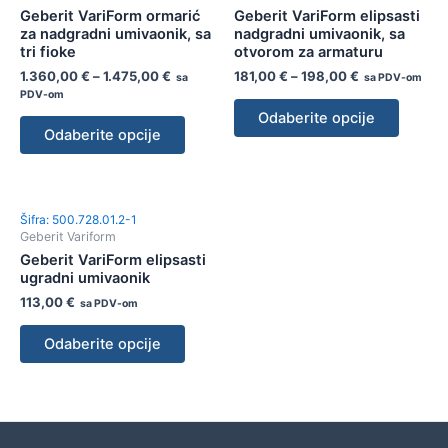
Geberit VariForm ormarić
Geberit VariForm elipsasti
za nadgradni umivaonik, sa
nadgradni umivaonik, sa
tri fioke
otvorom za armaturu
1.360,00
€
–
1.475,00
€
181,00
€
–
198,00
€
sa
sa PDV-om
PDV-om
Odaberite opcije
Odaberite opcije
Šifra: 500.728.01.2-1
Geberit Variform
Geberit VariForm elipsasti
ugradni umivaonik
113,00
€
sa PDV-om
Odaberite opcije