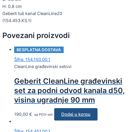
H: 0.8 cm
Geberit tuš kanal CleanLine20
(154.453.KS.1)
Povezani proizvodi
BESPLATNA DOSTAVA
Šifra: 154.150.00.1
CleanLine građevinski setovi
Geberit CleanLine građevinski
set za podni odvod kanala d50,
visina ugradnje 90 mm
190,00
€
Dodaj u korpu
sa PDV-om
Šifra: 154.451.00.1