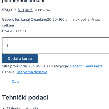
poliran/inox četkani
574,00
€
510,00
€
sa PDV-om
Geberit tuš kanal CleanLine20 30-160 cm, inox poliran/inox
četkani
(154.453.KS.1)
Dodaj u korpu
Šifra proizvoda:
154.453.KS.1
Kategorija:
Geberit CleanLine20
Oznaka:
Besplatna dostava
Opis
Tehnički podaci
Materijal proizvoda