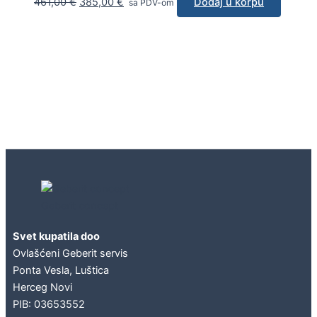
461,00
€
385,00
€
Dodaj u korpu
sa PDV-om
Geberit concept
Svet kupatila doo
Ovlašćeni Geberit servis
Ponta Vesla, Luštica
Herceg Novi
PIB: 03653552