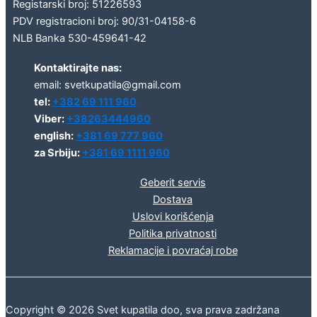
Registarski broj: 51226593
PDV registracioni broj: 90/31-04158-6
NLB Banka 530-459641-42
Kontaktirajte nas:
email: svetkupatila@gmail.com
tel:
+382 69 111 960
Viber:
+38263444960
english:
+381 69 777 960
za Srbiju:
+381 69 1111 960
Geberit servis
Dostava
Uslovi korišćenja
Politika privatnosti
Reklamacije i povraćaj robe
Copyright © 2026 Svet kupatila doo, sva prava zadržana