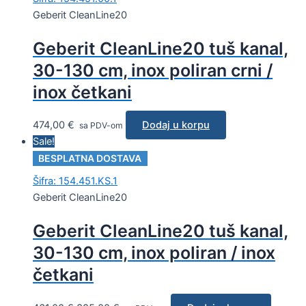
Geberit CleanLine20
Geberit CleanLine20 tuš kanal,
30-130 cm, inox poliran crni /
inox četkani
474,00
€
Dodaj u korpu
sa PDV-om
Sale!
BESPLATNA DOSTAVA
Šifra: 154.451.KS.1
Geberit CleanLine20
Geberit CleanLine20 tuš kanal,
30-130 cm, inox poliran / inox
četkani