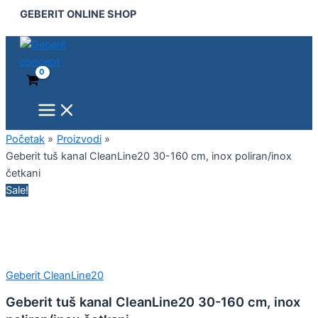
Main
Geberit
Pređi
Original
Original
Current
Current
GEBERIT ONLINE SHOP
Menu
tuš
na
price
price
price
price
kanal
sadržaj
was:
was:
is:
is:
CleanLine20
574,00 €.
461,00 €.
510,00 €.
385,00 €.
30-
160
cm,
inox
poliran/inox
četkani
Početak
Proizvodi
količina
Geberit tuš kanal CleanLine20 30-160 cm, inox poliran/inox
četkani
Sale!
Geberit CleanLine20
Geberit tuš kanal CleanLine20 30-160 cm, inox