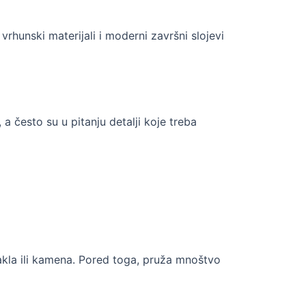
 vrhunski materijali i moderni završni slojevi
a često su u pitanju detalji koje treba
akla ili kamena. Pored toga, pruža mnoštvo