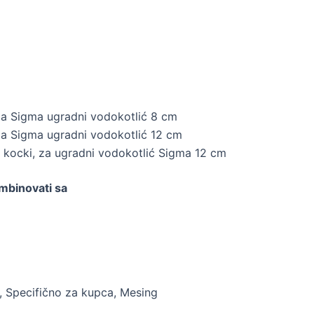
za Sigma ugradni vodokotlić 8 cm
za Sigma ugradni vodokotlić 12 cm
 kocki, za ugradni vodokotlić Sigma 12 cm
mbinovati sa
a, Specifično za kupca, Mesing