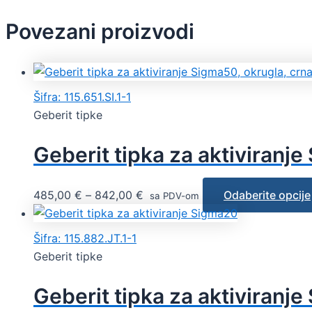
Povezani proizvodi
Šifra: 115.651.SI.1-1
Geberit tipke
Geberit tipka za aktiviranj
485,00
€
–
842,00
€
Odaberite opcije
sa PDV-om
Šifra: 115.882.JT.1-1
Geberit tipke
Geberit tipka za aktiviranj