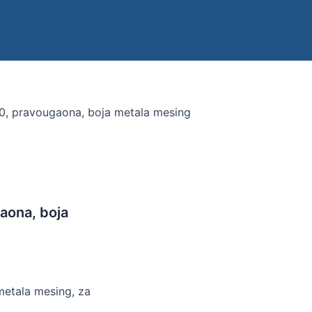
50, pravougaona, boja metala mesing
gaona, boja
metala mesing, za