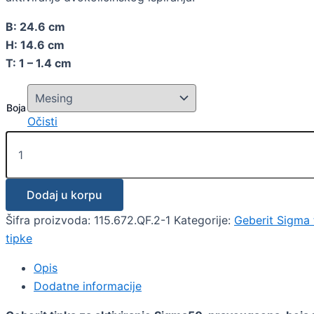
B: 24.6 cm
H: 14.6 cm
T: 1 – 1.4 cm
Boja
Očisti
Dodaj u korpu
Šifra proizvoda:
115.672.QF.2-1
Kategorije:
Geberit Sigma 
tipke
Opis
Dodatne informacije