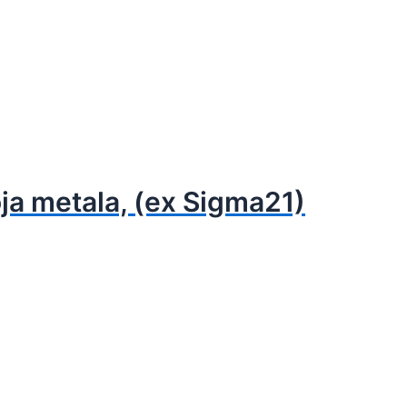
oja metala, (ex Sigma21)