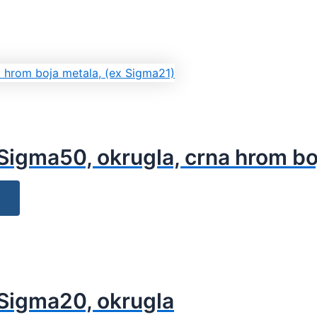
e Sigma50, okrugla, crna hrom b
e Sigma20, okrugla