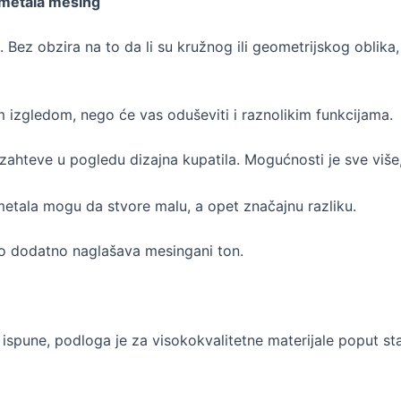
 metala mesing
. Bez obzira na to da li su kružnog ili geometrijskog oblika,
m izgledom, nego će vas oduševiti i raznolikim funkcijama.
zahteve u pogledu dizajna kupatila. Mogućnosti je sve više, 
metala mogu da stvore malu, a opet značajnu razliku.
što dodatno naglašava mesingani ton.
spune, podloga je za visokokvalitetne materijale poput st