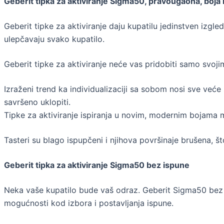
Geberit tipka za aktiviranje Sigma50, pravougaona, boja
Geberit tipke za aktiviranje daju kupatilu jedinstven izgled
ulepčavaju svako kupatilo.
Geberit tipke za aktiviranje neće vas pridobiti samo svoji
Izraženi trend ka individualizaciji sa sobom nosi sve veće 
savršeno uklopiti.
Tipke za aktiviranje ispiranja u novim, modernim bojama 
Tasteri su blago ispupčeni i njihova površinaje brušena, 
Geberit tipka za aktiviranje Sigma50 bez ispune
Neka vaše kupatilo bude vaš odraz. Geberit Sigma50 bez i
mogućnosti kod izbora i postavljanja ispune.