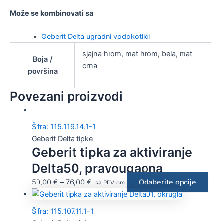
Može se kombinovati sa
Geberit Delta ugradni vodokotlići
sjajna hrom, mat hrom, bela, mat
Boja /
crna
površina
Povezani proizvodi
Šifra: 115.119.14.1-1
Geberit Delta tipke
Geberit tipka za aktiviranje
Delta50, pravougaona
50,00
€
–
76,00
€
Odaberite opcije
sa PDV-om
Šifra: 115.107.11.1-1