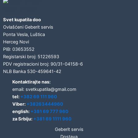
Geberit concept
Svet kupatila doo
Ovlašćeni Geberit servis
Ponta Vesla, Luštica
Herceg Novi
PIB: 03653552
Registarski broj: 51226593
PDV registracioni broj: 90/31-04158-6
NLB Banka 530-459641-42
Kontaktirajte nas:
email: svetkupatila@gmail.com
tel:
+382 69 111 960
Viber:
+38263444960
english:
+381 69 777 960
za Srbiju:
+381 69 1111 960
Geberit servis
Dostava