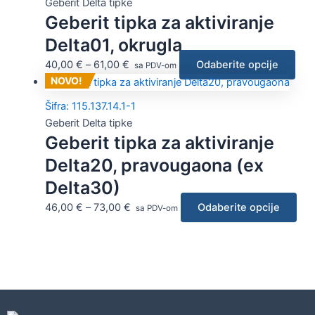
Geberit Delta tipke
Geberit tipka za aktiviranje
Delta01, okrugla
40,00
€
–
61,00
€
Odaberite opcije
sa PDV-om
NOVO!
Šifra: 115.137.14.1-1
Geberit Delta tipke
Geberit tipka za aktiviranje
Delta20, pravougaona (ex
Delta30)
46,00
€
–
73,00
€
Odaberite opcije
sa PDV-om