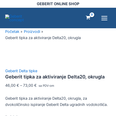
Geberit
Pređi
GEBERIT ONLINE SHOP
tipka
na
Main
za
sadržaj
aktiviranje
Menu
Delta20,
okrugla
Početak
Proizvodi
količina
Geberit tipka za aktiviranje Delta20, okrugla
Geberit Delta tipke
Geberit tipka za aktiviranje Delta20, okrugla
46,00
€
–
73,00
€
sa PDV-om
Geberit tipka za aktiviranje Delta20, okrugla, za
dvokoličinsko ispiranje Geberit Delta ugradnih vodokotlića.