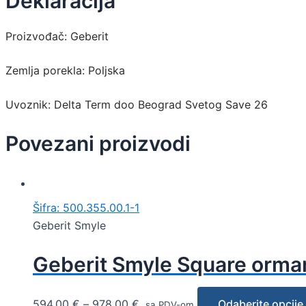
Deklaracija
Proizvođač: Geberit
Zemlja porekla: Poljska
Uvoznik: Delta Term doo Beograd Svetog Save 26
Povezani proizvodi
Šifra: 500.355.00.1-1
Geberit Smyle
Geberit Smyle Square ormari
594,00
€
–
978,00
€
Odaberite opcije
sa PDV-om