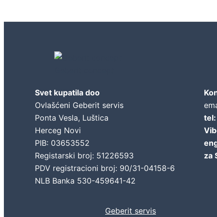
Geberit concept
Svet kupatila doo
Kon
Ovlašćeni Geberit servis
ema
Ponta Vesla, Luštica
tel
Herceg Novi
Vib
PIB: 03653552
eng
Registarski broj: 51226593
za 
PDV registracioni broj: 90/31-04158-6
NLB Banka 530-459641-42
Geberit servis