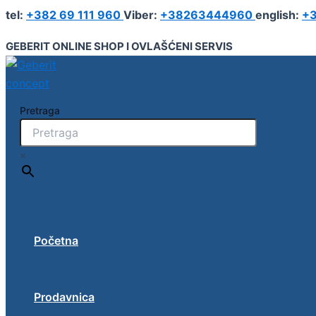
Geberit
Pređi
tel:
+382 69 111 960
Viber:
+38263444960
english:
+3
Smyle
na
Square
sadržaj
GEBERIT ONLINE SHOP I OVLAŠĆENI SERVIS
umivaonik
količina
Pretraga
×
Početna
Prodavnica