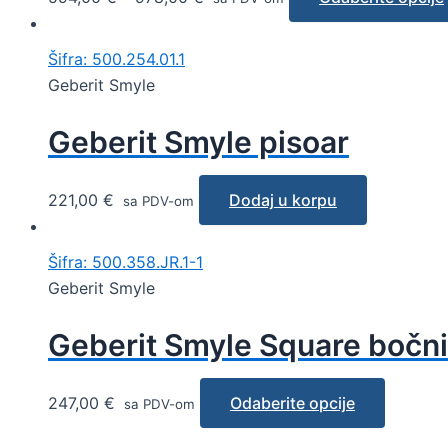
Šifra: 500.254.01.1
Geberit Smyle
Geberit Smyle pisoar
221,00
€
Dodaj u korpu
sa PDV-om
Šifra: 500.358.JR.1-1
Geberit Smyle
Geberit Smyle Square bočni 
247,00
€
Odaberite opcije
sa PDV-om