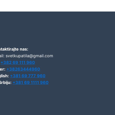
taktirajte nas:
il: svetkupatila@gmail.com
:
+382 69 111 960
er:
+38263444960
lish:
+381 69 777 960
Srbiju:
+381 69 1111 960