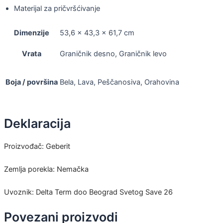
Materijal za pričvršćivanje
Dimenzije
53,6 × 43,3 × 61,7 cm
Vrata
Graničnik desno, Graničnik levo
Boja / površina
Bela, Lava, Peščanosiva, Orahovina
Deklaracija
Proizvođač: Geberit
Zemlja porekla: Nemačka
Uvoznik: Delta Term doo Beograd Svetog Save 26
Povezani proizvodi