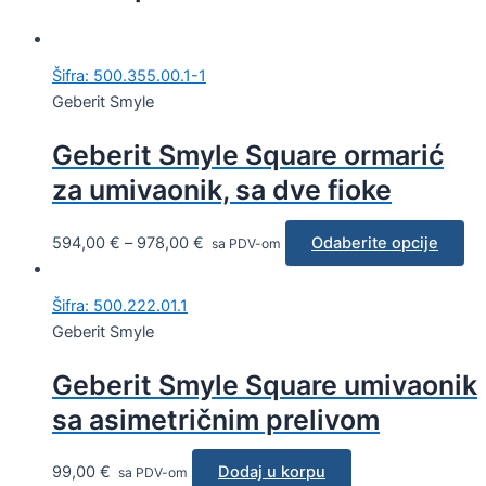
Šifra: 500.355.00.1-1
Geberit Smyle
Geberit Smyle Square ormarić
za umivaonik, sa dve fioke
594,00
€
–
978,00
€
Odaberite opcije
sa PDV-om
Šifra: 500.222.01.1
Geberit Smyle
Geberit Smyle Square umivaonik
sa asimetričnim prelivom
99,00
€
Dodaj u korpu
sa PDV-om