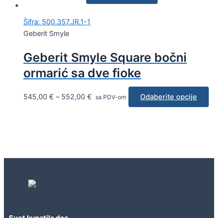
Šifra: 500.357.JR.1-1
Geberit Smyle
Geberit Smyle Square bočni
ormarić sa dve fioke
545,00
€
–
552,00
€
Odaberite opcije
sa PDV-om
Geberit concept
Svet kupatila doo