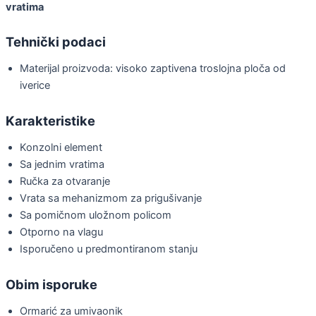
vratima
Tehnički podaci
Materijal proizvoda: visoko zaptivena troslojna ploča od
iverice
Karakteristike
Konzolni element
Sa jednim vratima
Ručka za otvaranje
Vrata sa mehanizmom za prigušivanje
Sa pomičnom uložnom policom
Otporno na vlagu
Isporučeno u predmontiranom stanju
Obim isporuke
Ormarić za umivaonik