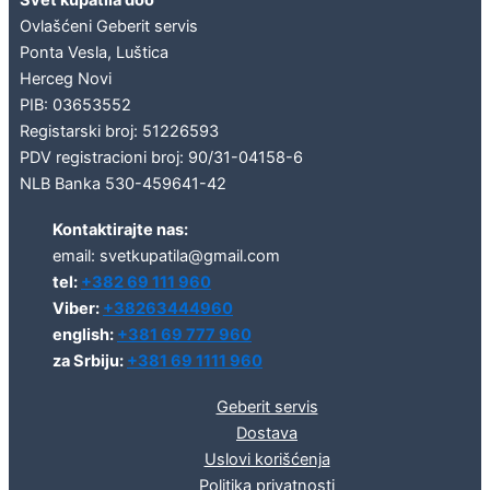
Ovlašćeni Geberit servis
Ponta Vesla, Luštica
Herceg Novi
PIB: 03653552
Registarski broj: 51226593
PDV registracioni broj: 90/31-04158-6
NLB Banka 530-459641-42
Kontaktirajte nas:
email: svetkupatila@gmail.com
tel:
+382 69 111 960
Viber:
+38263444960
english:
+381 69 777 960
za Srbiju:
+381 69 1111 960
Geberit servis
Dostava
Uslovi korišćenja
Politika privatnosti