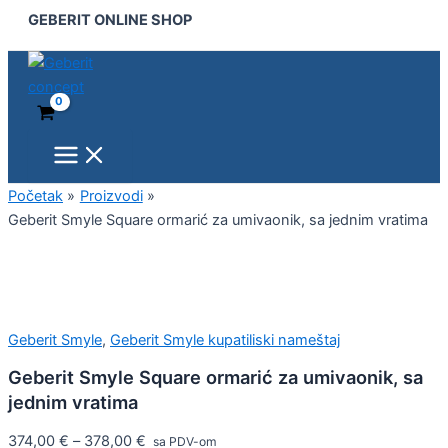
Main
Geberit
Pređi
GEBERIT ONLINE SHOP
Menu
Smyle
na
Square
sadržaj
ormarić
za
umivaonik,
sa
jednim
vratima
količina
Početak
Proizvodi
Geberit Smyle Square ormarić za umivaonik, sa jednim vratima
Geberit Smyle
,
Geberit Smyle kupatiliski nameštaj
Geberit Smyle Square ormarić za umivaonik, sa
jednim vratima
374,00
€
–
378,00
€
sa PDV-om