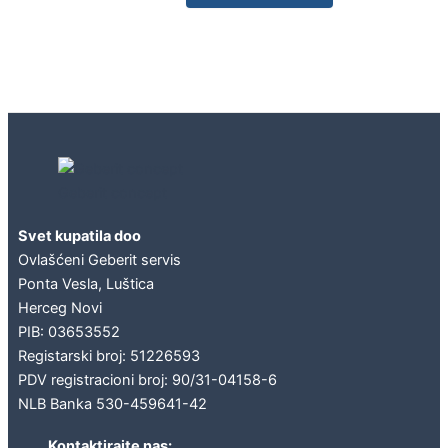
Geberit concept
Svet kupatila doo
Ovlašćeni Geberit servis
Ponta Vesla, Luštica
Herceg Novi
PIB: 03653552
Registarski broj: 51226593
PDV registracioni broj: 90/31-04158-6
NLB Banka 530-459641-42
Kontaktirajte nas: