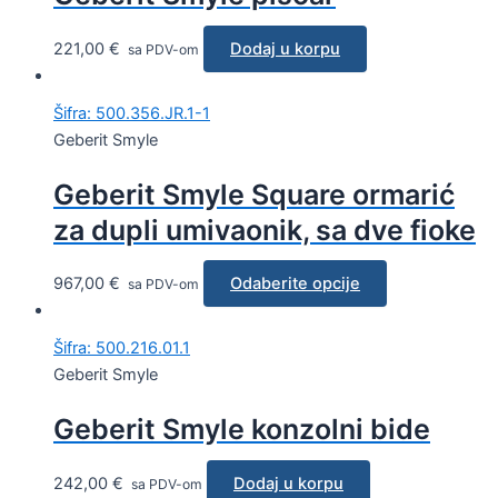
221,00
€
Dodaj u korpu
sa PDV-om
Šifra: 500.356.JR.1-1
Geberit Smyle
Geberit Smyle Square ormarić
za dupli umivaonik, sa dve fioke
967,00
€
Odaberite opcije
sa PDV-om
Šifra: 500.216.01.1
Geberit Smyle
Geberit Smyle konzolni bide
242,00
€
Dodaj u korpu
sa PDV-om