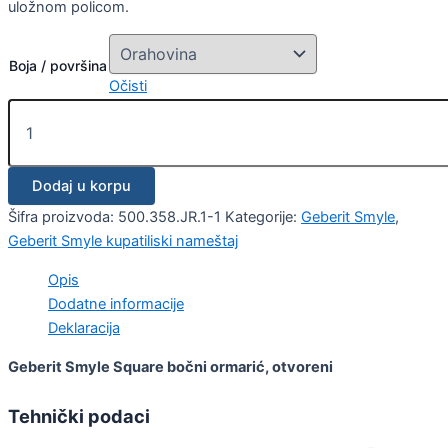
uložnom policom.
Boja / površina
Očisti
Dodaj u korpu
Šifra proizvoda:
500.358.JR.1-1
Kategorije:
Geberit Smyle
,
Geberit Smyle kupatiliski nameštaj
Opis
Dodatne informacije
Deklaracija
Geberit Smyle Square bočni ormarić, otvoreni
Tehnički podaci