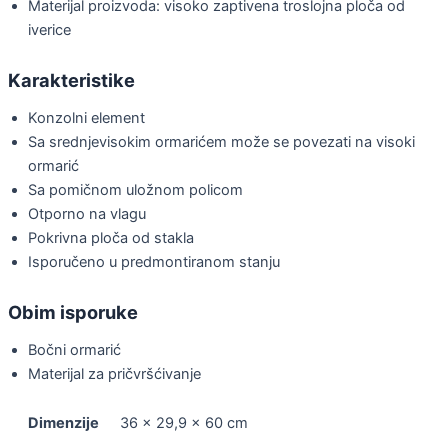
Materijal proizvoda: visoko zaptivena troslojna ploča od
iverice
Karakteristike
Konzolni element
Sa srednjevisokim ormarićem može se povezati na visoki
ormarić
Sa pomičnom uložnom policom
Otporno na vlagu
Pokrivna ploča od stakla
Isporučeno u predmontiranom stanju
Obim isporuke
Bočni ormarić
Materijal za pričvršćivanje
Dimenzije
36 × 29,9 × 60 cm