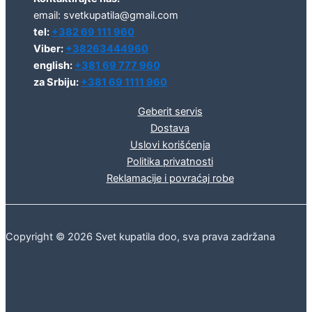
email: svetkupatila@gmail.com
tel:
+382 69 111 960
Viber:
+38263444960
english:
+381 69 777 960
za Srbiju:
+381 69 1111 960
Geberit servis
Dostava
Uslovi korišćenja
Politika privatnosti
Reklamacije i povraćaj robe
Copyright © 2026 Svet kupatila doo, sva prava zadržana