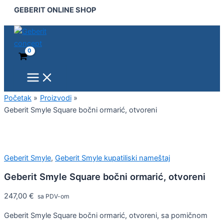
Main
Geberit
Pređi
GEBERIT ONLINE SHOP
Menu
Smyle
na
Square
sadržaj
bočni
ormarić,
otvoreni
količina
Početak
Proizvodi
Geberit Smyle Square bočni ormarić, otvoreni
Geberit Smyle
,
Geberit Smyle kupatiliski nameštaj
Geberit Smyle Square bočni ormarić, otvoreni
247,00
€
sa PDV-om
Geberit Smyle Square bočni ormarić, otvoreni, sa pomičnom