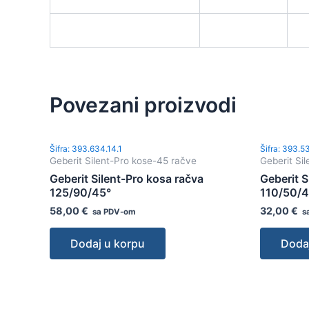
Povezani proizvodi
Šifra: 393.634.14.1
Šifra: 393.5
Geberit Silent-Pro kose-45 račve
Geberit Si
Geberit Silent-Pro kosa račva
Geberit S
125/90/45°
110/50/4
58,00
€
32,00
€
sa PDV-om
s
Dodaj u korpu
Doda