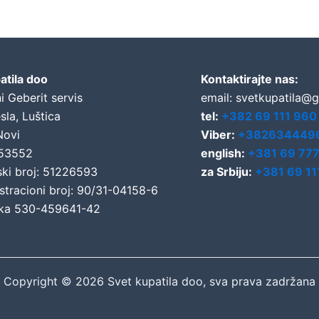
atila doo
Kontaktirajte nas:
i Geberit servis
email: svetkupatila@
sla, Luštica
tel:
+382 69 111 960
Novi
Viber:
+382634449
653552
english:
+381 69 77
ski broj: 51226593
za Srbiju:
+381 69 11
stracioni broj: 90/31-04158-6
ka 530-459641-42
Copyright © 2026 Svet kupatila doo, sva prava zadržana