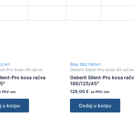
32.14.1
Šifra: 393.736.14.1
lent-Pro kose-45 račve
Geberit Silent-Pro kose-45 račve
ilent-Pro kosa račva
Geberit Silent-Pro kosa rač
5°
160/125/45°
129,00
€
a PDV-om
sa PDV-om
j u korpu
Dodaj u korpu