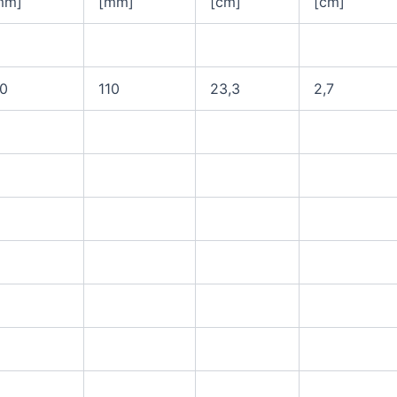
mm]
[mm]
[cm]
[cm]
10
110
23,3
2,7