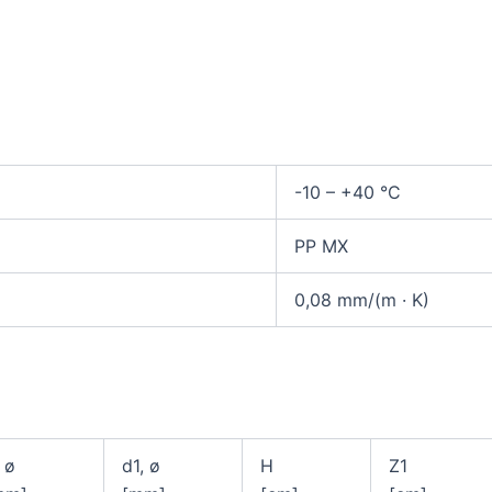
-10 – +40 °C
PP MX
0,08 mm/(m · K)
 ø
d1, ø
H
Z1