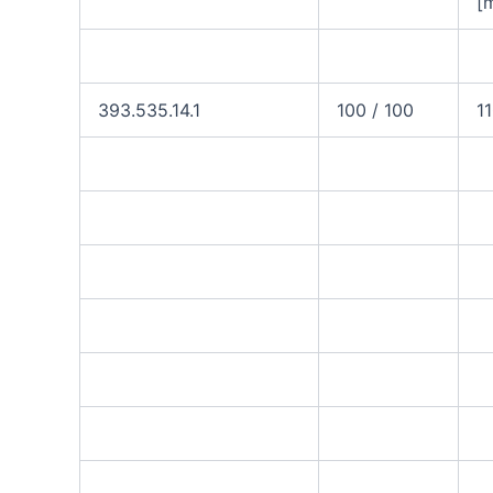
[
393.535.14.1
100 / 100
1