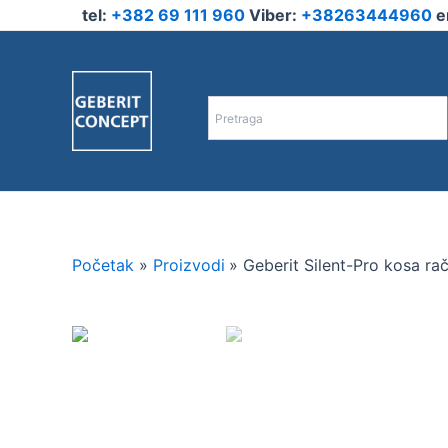
Pređi
tel:
+382 69 111 960
Viber:
+38263444960
e
na
sadržaj
Početak
Proizvodi
Geberit Silent-Pro kosa ra