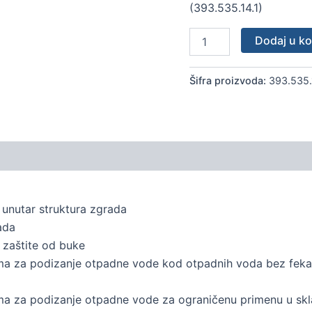
(393.535.14.1)
Dodaj u k
Šifra proizvoda:
393.535.
 unutar struktura zgrada
ada
 zaštite od buke
a za podizanje otpadne vode kod otpadnih voda bez fekalij
a za podizanje otpadne vode za ograničenu primenu u sklad