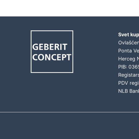
Svet kup
Ovlašćen
Ponta Ve
Herceg 
PIB: 03
Registar
Geberit concept
PDV regi
NLB Ban