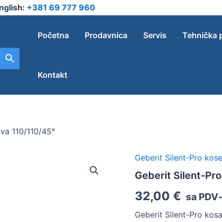
nglish:
+381 69 777 960
Početna
Prodavnica
Servis
Tehnička 
Kontakt
čva 110/110/45°
Geberit Silent-Pro kos
Geberit
Silent-
Geberit Silent-Pr
Pro
kosa
32,00
€
sa PDV
račva
110/110/45°
Geberit Silent-Pro kos
količina