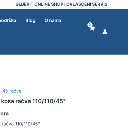
kosa
GEBERIT ONLINE SHOP I OVLAŠĆENI SERVIS
račva
110/110/45°
količina
podrška
Blog
O nama
e-45 račve
o kosa račva 110/110/45°
-om
a račva 110/110/45°