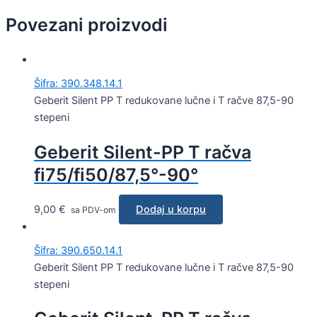
Povezani proizvodi
Šifra: 390.348.14.1
Geberit Silent PP T redukovane lučne i T račve 87,5-90
stepeni
Geberit Silent-PP T račva
fi75/fi50/87,5°-90°
9,00
€
Dodaj u korpu
sa PDV-om
Šifra: 390.650.14.1
Geberit Silent PP T redukovane lučne i T račve 87,5-90
stepeni