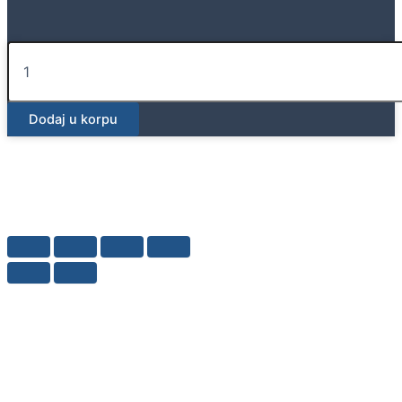
Geberit
Silent-
PP
T
Dodaj u korpu
račva
fi125/fi110/87,5°-90°
količina