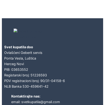
Geberit concept
Svet kupatila doo
Ovlašćeni Geberit servis
Ponta Vesla, Luštica
Herceg Novi
PIB: 03653552
Registarski broj: 51226593
PDV registracioni broj: 90/31-04158-6
NLB Banka 530-459641-42
Kontaktirajte nas:
email: svetkupatila@gmail.com