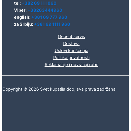
tel:
+382 69 111 960
Viber:
+38263444960
english:
+381 69 777 960
za Srbiju:
+381 69 1111 960
Geberit servis
Dostava
Uslovi korišćenja
Politika privatnosti
Reklamacije i povraćaj robe
Copyright © 2026 Svet kupatila doo, sva prava zadržana