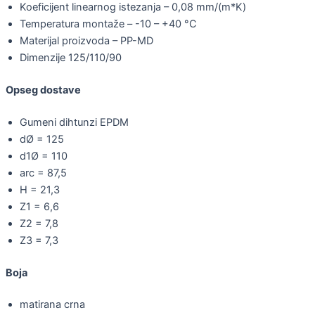
Koeficijent linearnog istezanja – 0,08 mm/(m*K)
Temperatura montaže – -10 – +40 °C
Materijal proizvoda – PP-MD
Dimenzije 125/110/90
Opseg dostave
Gumeni dihtunzi EPDM
dØ = 125
d1Ø = 110
arc = 87,5
H = 21,3
Z1 = 6,6
Z2 = 7,8
Z3 = 7,3
Boja
matirana crna