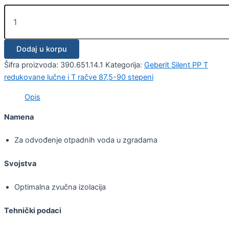
Dodaj u korpu
Šifra proizvoda:
390.651.14.1
Kategorija:
Geberit Silent PP T
redukovane lučne i T račve 87,5-90 stepeni
Opis
Namena
Za odvođenje otpadnih voda u zgradama
Svojstva
Optimalna zvučna izolacija
Tehnički podaci