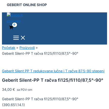
Main
Geberit
Pređi
GEBERIT ONLINE SHOP
Menu
Silent-
na
PP
sadržaj
T
račva
fi125/fi110/87,5°-90°
količina
Početak
Proizvodi
Geberit Silent-PP T račva fi125/fi110/87,5°-90°
Geberit Silent PP T redukovane lučne i T račve 87,5-90 stepeni
Geberit Silent-PP T račva fi125/fi110/87,5°-90°
34,00
€
sa PDV-om
Geberit Silent-PP T račva fi125/fi110/87,5°-90°
(390.651.14.1)