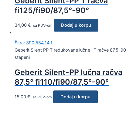
Geberit Silent-PP T račva
fi125/fi90/87,5°-90°
34,00
€
Dodaj u korpu
sa PDV-om
Šifra: 390.554.14.1
Geberit Silent PP T redukovane lučne i T račve 87,5-90
stepeni
Geberit Silent-PP lučna račva
87,5° fi110/fi90/87,5°-90°
15,00
€
Dodaj u korpu
sa PDV-om