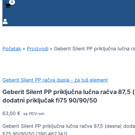
Početak
Proizvodi
Geberit Silent PP priključna lučna 
Geberit Silent PP račva dupla - za tuš element
Geberit Silent PP priključna lučna račva 87,5 
dodatni priključak fi75 90/90/50
63,00
€
sa PDV-om
Geberit Silent PP priključna lučna račva 87,5 (desna) doda
fi75 90/90/50 (390.462.14.1)