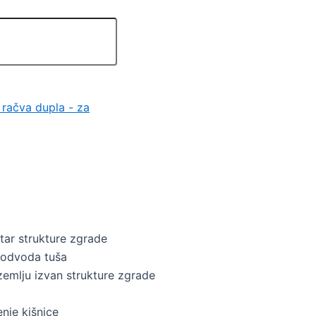
 račva dupla - za
tar strukture zgrade
g odvoda tuša
zemlju izvan strukture zgrade
nje kišnice