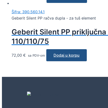
Šifra: 390.560.14.1
Geberit Silent PP račva dupla - za tuš element
Geberit Silent PP priključna
110/110/75
72,00
€
Dodaj u korpu
sa PDV-om
Geberit concept