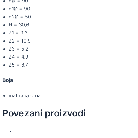
dØ = 90
d1Ø = 90
d2Ø = 50
H = 30,6
Z1 = 3,2
Z2 = 10,9
Z3 = 5,2
Z4 = 4,9
Z5 = 6,7
Boja
matirana crna
Povezani proizvodi