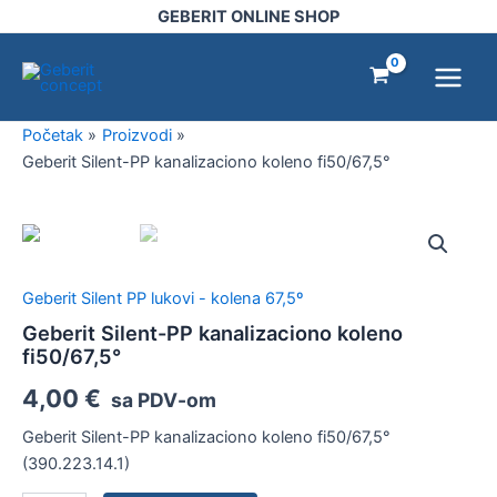
Pređi
GEBERIT ONLINE SHOP
na
Main
sadržaj
Menu
Početak
Proizvodi
Geberit Silent-PP kanalizaciono koleno fi50/67,5°
Geberit
Silent-
PP
kanalizaciono
Geberit Silent PP lukovi - kolena 67,5º
koleno
fi50/67,5°
Geberit Silent-PP kanalizaciono koleno
količina
fi50/67,5°
4,00
€
sa PDV-om
Geberit Silent-PP kanalizaciono koleno fi50/67,5°
(390.223.14.1)