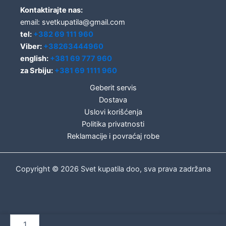
Kontaktirajte nas:
email: svetkupatila@gmail.com
tel:
+382 69 111 960
Viber:
+38263444960
english:
+381 69 777 960
za Srbiju:
+381 69 1111 960
Geberit servis
Dostava
Uslovi korišćenja
Politika privatnosti
Reklamacije i povraćaj robe
Copyright © 2026 Svet kupatila doo, sva prava zadržana
Geberit