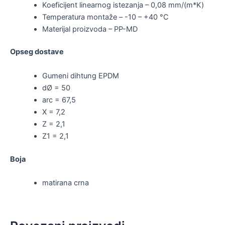
Koeficijent linearnog istezanja – 0,08 mm/(m*K)
Temperatura montaže – -10 – +40 °C
Materijal proizvoda – PP-MD
Opseg dostave
Gumeni dihtung EPDM
dØ = 50
arc = 67,5
X = 7,2
Z = 2,1
Z1 = 2,1
Boja
matirana crna