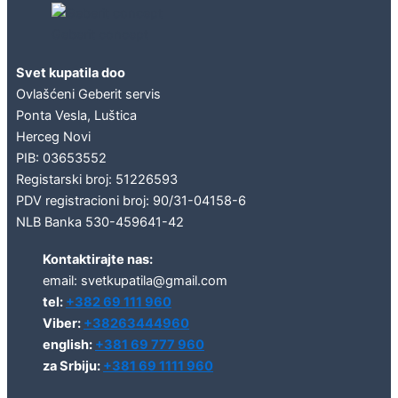
Geberit concept
Svet kupatila doo
Ovlašćeni Geberit servis
Ponta Vesla, Luštica
Herceg Novi
PIB: 03653552
Registarski broj: 51226593
PDV registracioni broj: 90/31-04158-6
NLB Banka 530-459641-42
Kontaktirajte nas:
email: svetkupatila@gmail.com
tel:
+382 69 111 960
Viber:
+38263444960
english:
+381 69 777 960
za Srbiju:
+381 69 1111 960