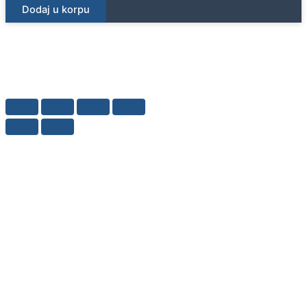
Dodaj u korpu
koleno
fi32/87,5°-90°
količina