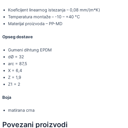
Koeficijent linearnog istezanja – 0,08 mm/(m*K)
Temperatura montaže – -10 – +40 °C
Materijal proizvoda – PP-MD
Opseg dostave
Gumeni dihtung EPDM
dØ = 32
arc = 87,5
X = 6,4
Z = 1,9
Z1 = 2
Boja
matirana crna
Povezani proizvodi