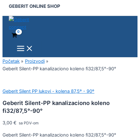
Main
Geberit
Pređi
GEBERIT ONLINE SHOP
Menu
Silent-
na
PP
sadržaj
kanalizaciono
koleno
fi32/87,5°-90°
količina
Početak
Proizvodi
Geberit Silent-PP kanalizaciono koleno fi32/87,5°-90°
Geberit Silent PP lukovi - kolena 87,5º - 90º
Geberit Silent-PP kanalizaciono koleno
fi32/87,5°-90°
3,00
€
sa PDV-om
Geberit Silent-PP kanalizaciono koleno fi32/87,5°-90°