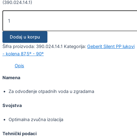
(390.024.14.1)
Dodaj u korpu
Šifra proizvoda:
390.024.14.1
Kategorija:
Geberit Silent PP lukovi
- kolena 87,5º - 90º
Opis
Namena
Za odvođenje otpadnih voda u zgradama
Svojstva
Optimalna zvučna izolacija
Tehnički podaci