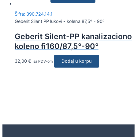
Šifra: 390.724.14.1
Geberit Silent PP lukovi - kolena 87,5º - 90º
Geberit Silent-PP kanalizaciono
koleno fi160/87,5°-90°
32,00
€
Dodaj u korpu
sa PDV-om