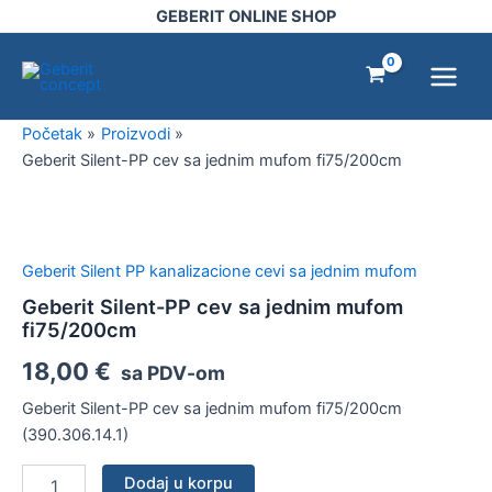
cev
Pređi
GEBERIT ONLINE SHOP
sa
na
Main
jednim
sadržaj
mufom
Menu
fi75/200cm
količina
Početak
Proizvodi
Geberit Silent-PP cev sa jednim mufom fi75/200cm
Geberit
Silent-
PP
Geberit Silent PP kanalizacione cevi sa jednim mufom
cev
sa
Geberit Silent-PP cev sa jednim mufom
jednim
fi75/200cm
mufom
18,00
€
fi75/200cm
sa PDV-om
količina
Geberit Silent-PP cev sa jednim mufom fi75/200cm
(390.306.14.1)
Dodaj u korpu