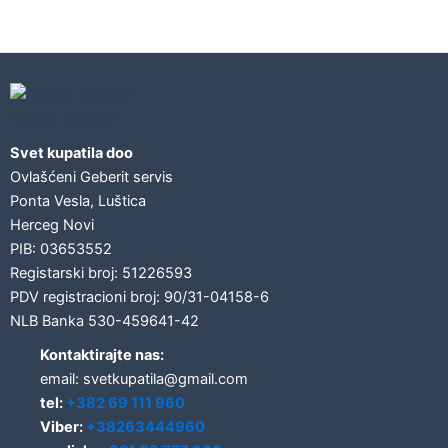
Geberit concept
Svet kupatila doo
Ovlašćeni Geberit servis
Ponta Vesla, Luštica
Herceg Novi
PIB: 03653552
Registarski broj: 51226593
PDV registracioni broj: 90/31-04158-6
NLB Banka 530-459641-42
Kontaktirajte nas:
email: svetkupatila@gmail.com
tel:
+382 69 111 960
Viber:
+38263444960