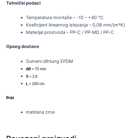
Tehnički podaci
Temperatura montaže – -10 – +40 °C
Koeficijent linearnog istezanja – 0,08 mm/(m*K)
Materijal proizvoda – PP-C / PP-MD / PP-C
Opseg dostave
Gumeni dihtung EPDM
dØ
= 75 mm
S
= 2,6
L
= 200 cm
Boja
matirana crna