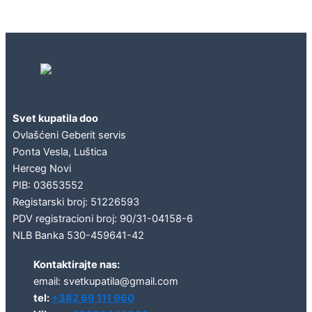
Geberit concept
Svet kupatila doo
Ovlašćeni Geberit servis
Ponta Vesla, Luštica
Herceg Novi
PIB: 03653552
Registarski broj: 51226593
PDV registracioni broj: 90/31-04158-6
NLB Banka 530-459641-42
Kontaktirajte nas:
email: svetkupatila@gmail.com
tel:
+382 69 111 960