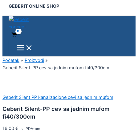
Main
Geberit
Pređi
GEBERIT ONLINE SHOP
Menu
Silent-
na
PP
sadržaj
cev
sa
jednim
mufom
fi40/300cm
količina
Početak
Proizvodi
Geberit Silent-PP cev sa jednim mufom fi40/300cm
Geberit Silent PP kanalizacione cevi sa jednim mufom
Geberit Silent-PP cev sa jednim mufom
fi40/300cm
16,00
€
sa PDV-om