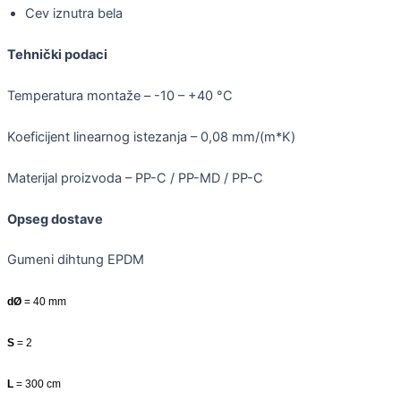
Cev iznutra bela
Tehnički podaci
Temperatura montaže – -10 – +40 °C
Koeficijent linearnog istezanja – 0,08 mm/(m*K)
Materijal proizvoda – PP-C / PP-MD / PP-C
Opseg dostave
Gumeni dihtung EPDM
dØ
= 40 mm
S
= 2
L
= 300 cm