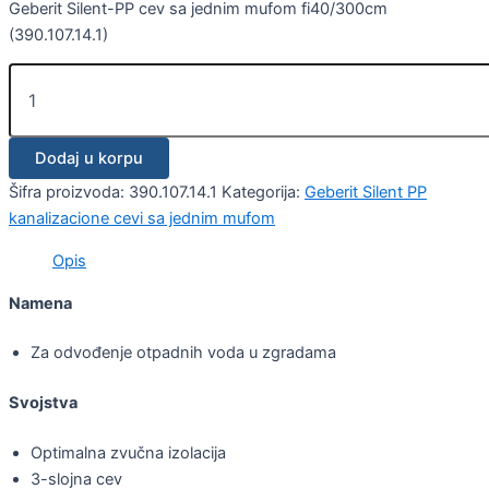
Geberit Silent-PP cev sa jednim mufom fi40/300cm
(390.107.14.1)
Dodaj u korpu
Šifra proizvoda:
390.107.14.1
Kategorija:
Geberit Silent PP
kanalizacione cevi sa jednim mufom
Opis
Namena
Za odvođenje otpadnih voda u zgradama
Svojstva
Optimalna zvučna izolacija
3-slojna cev