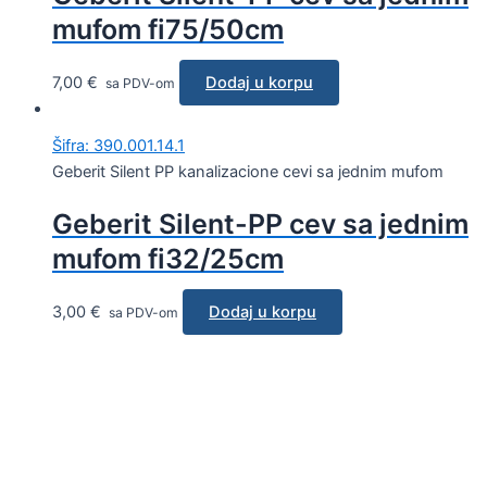
mufom fi75/50cm
7,00
€
Dodaj u korpu
sa PDV-om
Šifra: 390.001.14.1
Geberit Silent PP kanalizacione cevi sa jednim mufom
Geberit Silent-PP cev sa jednim
mufom fi32/25cm
3,00
€
Dodaj u korpu
sa PDV-om