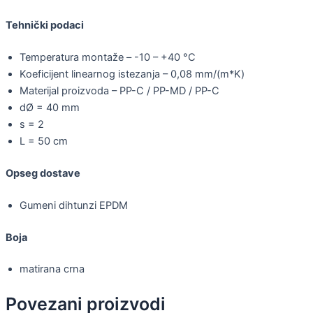
Tehnički podaci
Temperatura montaže – -10 – +40 °C
Koeficijent linearnog istezanja – 0,08 mm/(m*K)
Materijal proizvoda – PP-C / PP-MD / PP-C
dØ = 40 mm
s = 2
L = 50 cm
Opseg dostave
Gumeni dihtunzi EPDM
Boja
matirana crna
Povezani proizvodi