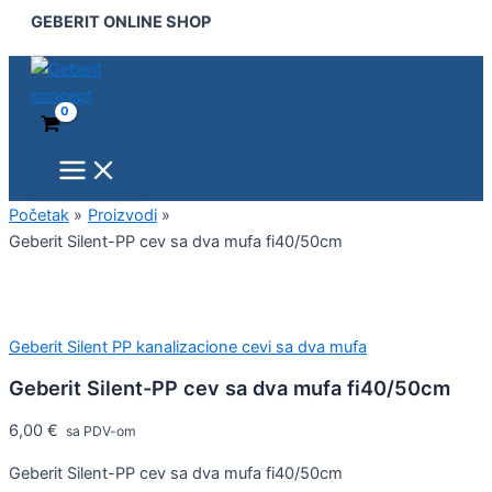
Main
Geberit
Pređi
GEBERIT ONLINE SHOP
Menu
Silent-
na
PP
sadržaj
cev
sa
dva
mufa
fi40/50cm
količina
Početak
Proizvodi
Geberit Silent-PP cev sa dva mufa fi40/50cm
Geberit Silent PP kanalizacione cevi sa dva mufa
Geberit Silent-PP cev sa dva mufa fi40/50cm
6,00
€
sa PDV-om
Geberit Silent-PP cev sa dva mufa fi40/50cm