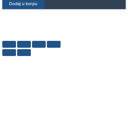
Dodaj u korpu
sa
dva
mufa
fi40/50cm
količina