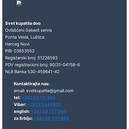
Geberit concept
Svet kupatila doo
Ovlašćeni Geberit servis
Ponta Vesla, Luštica
Herceg Novi
PIB: 03653552
Registarski broj: 51226593
PDV registracioni broj: 90/31-04158-6
NLB Banka 530-459641-42
Kontaktirajte nas:
email: svetkupatila@gmail.com
tel:
+382 69 111 960
Viber:
+38263444960
english:
+381 69 777 960
za Srbiju:
+381 69 1111 960