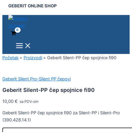
Main
Geberit
Pređi
GEBERIT ONLINE SHOP
Menu
Silent-
na
PP
sadržaj
čep
spojnice
fi90
količina
Početak
Proizvodi
Geberit Silent-PP čep spojnice fi90
Geberit Silent Pro-Silent PP čepovi
Geberit Silent-PP čep spojnice fi90
10,00
€
sa PDV-om
Geberit Silent-PP čep spojnice fi90 za Silent-PP i Silent-Pro
(390.428.14.1)