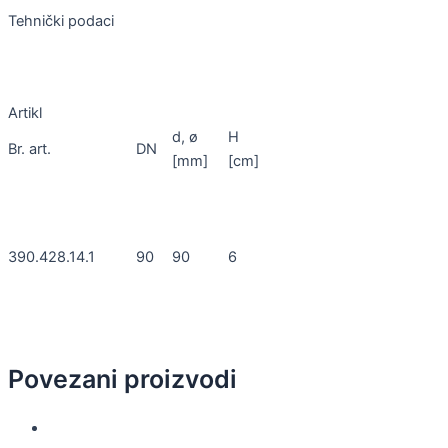
Tehnički podaci
Artikl
d, ø
H
Br. art.
DN
[mm]
[cm]
390.428.14.1
90
90
6
Povezani proizvodi