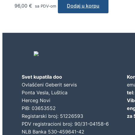
96,00
€
Dodaj u korpu
sa PDV-om
Geberit concept
Svet kupatila doo
Kon
Ovlašćeni Geberit servis
ema
Ponta Vesla, Luštica
tel
Herceg Novi
Vib
PIB: 03653552
eng
Registarski broj: 51226593
za 
PDV registracioni broj: 90/31-04158-6
NLB Banka 530-459641-42