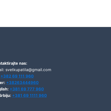
taktirajte nas:
il: svetkupatila@gmail.com
:
+382 69 111 960
er:
+38263444960
lish:
+381 69 777 960
Srbiju:
+381 69 1111 960