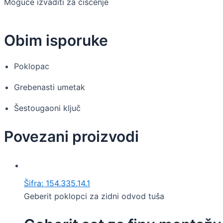
Moguće izvaditi za čišćenje
Obim isporuke
Poklopac
Grebenasti umetak
Šestougaoni ključ
Povezani proizvodi
Šifra: 154.335.14.1
Geberit poklopci za zidni odvod tuša