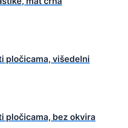
astike, mat crna
i pločicama, višedelni
ti pločicama, bez okvira