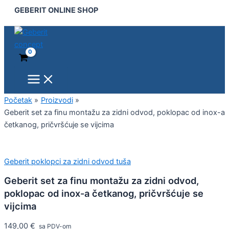
Main
Geberit
Pređi
GEBERIT ONLINE SHOP
Menu
set
na
za
sadržaj
finu
montažu
za
zidni
odvod,
poklopac
od
Početak
Proizvodi
inox-
Geberit set za finu montažu za zidni odvod, poklopac od inox-a
a
četkanog, pričvršćuje se vijcima
četkanog,
pričvršćuje
se
vijcima
Geberit poklopci za zidni odvod tuša
količina
Geberit set za finu montažu za zidni odvod,
poklopac od inox-a četkanog, pričvršćuje se
vijcima
149,00
€
sa PDV-om