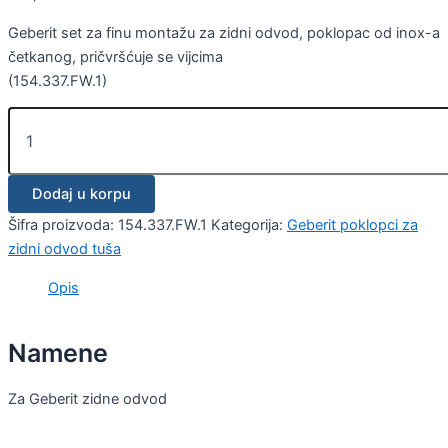
Geberit set za finu montažu za zidni odvod, poklopac od inox-a
četkanog, pričvršćuje se vijcima
(154.337.FW.1)
Dodaj u korpu
Šifra proizvoda:
154.337.FW.1
Kategorija:
Geberit poklopci za
zidni odvod tuša
Opis
Namene
Za Geberit zidne odvod