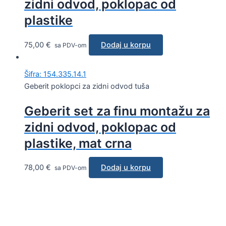
zidni odvod, poklopac od
plastike
75,00
€
Dodaj u korpu
sa PDV-om
Šifra: 154.335.14.1
Geberit poklopci za zidni odvod tuša
Geberit set za finu montažu za
zidni odvod, poklopac od
plastike, mat crna
78,00
€
Dodaj u korpu
sa PDV-om