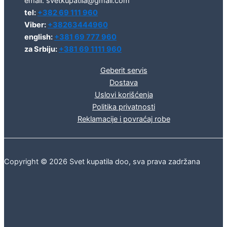
email: svetkupatila@gmail.com
tel:
+382 69 111 960
Viber:
+38263444960
english:
+381 69 777 960
za Srbiju:
+381 69 1111 960
Geberit servis
Dostava
Uslovi korišćenja
Politika privatnosti
Reklamacije i povraćaj robe
Copyright © 2026 Svet kupatila doo, sva prava zadržana